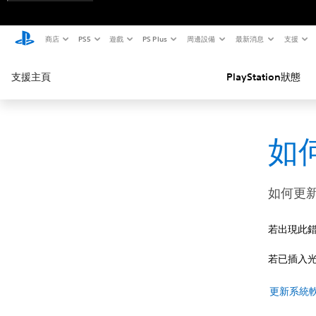
商店
PS5
遊戲
PS Plus
周邊設備
最新消息
支援
支援主頁
PlayStation狀態
如何
如何更新P
若出現此
若已插入光
更新系統