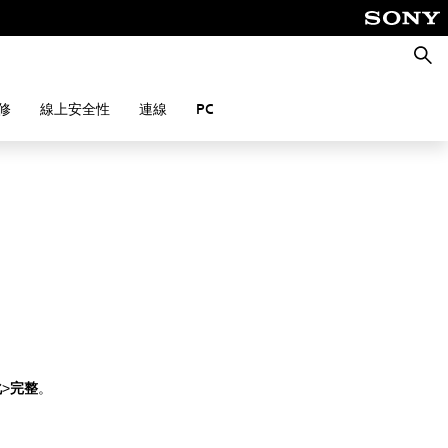
搜
尋
修
線上安全性
連線
PC
化
>
完整
。