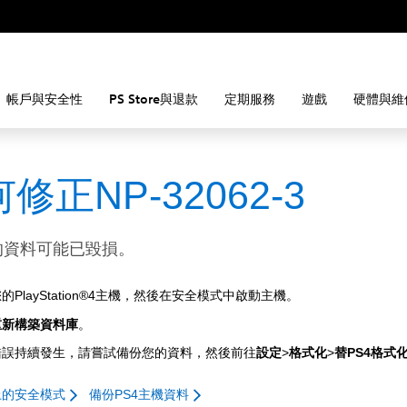
帳戶與安全性
PS Store與退款
定期服務
遊戲
硬體與維
修正NP-32062-3
的資料可能已毀損。
的PlayStation®4主機，然後在安全模式中啟動主機。
重新構築資料庫
。
錯誤持續發生，請嘗試備份您的資料，然後前往
設定
>
格式化
>
替PS4格式
上的安全模式
備份PS4主機資料