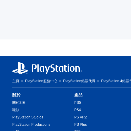
主頁
PlayStation服務中心
PlayStation錯誤代碼
PlayStation 4錯
關於
產品
關於SIE
PS5
職缺
PS4
PlayStation Studios
PS VR2
PlayStation Productions
PS Plus