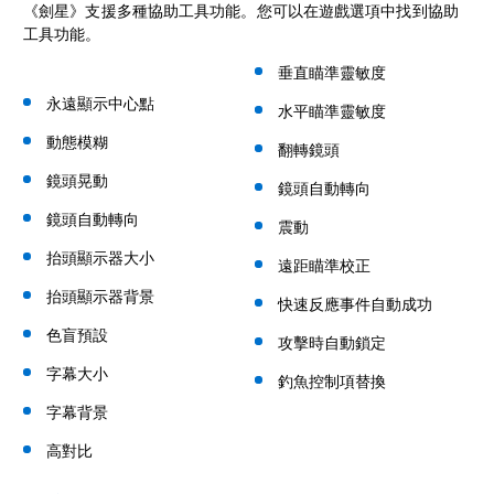
《劍星》支援多種協助工具功能。您可以在遊戲選項中找到協助
工具功能。
垂直瞄準靈敏度
永遠顯示中心點
水平瞄準靈敏度
動態模糊
翻轉鏡頭
鏡頭晃動
鏡頭自動轉向
鏡頭自動轉向
震動
抬頭顯示器大小
遠距瞄準校正
抬頭顯示器背景
快速反應事件自動成功
色盲預設
攻擊時自動鎖定
字幕大小
釣魚控制項替換
字幕背景
高對比