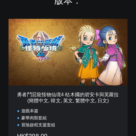
版本：
勇
者
鬥
惡
龍
怪
物
仙
境
4
枯
木
國
勇者鬥惡龍怪物仙境4 枯木國的碧安卡與芙蘿拉
的
(簡體中文, 韓文, 英文, 繁體中文, 日文)
碧
安
遊戲本篇
卡
豪華肉類套組
與
冒險啟程支援套組
芙
蘿