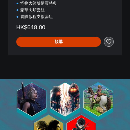
怪物大師版購買特典
芙
蘿
豪華肉類套組
拉
冒險啟程支援套組
怪
物
HK$648.00
大
師
預購
版
(
中
日
英
韓
文
版
)