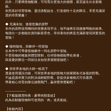
此外，只要將怪物配種，可培育出更強大的個體，甚至誕生出全新種
族。
依照喜好培育怪物、靈活搭配組合，打造個性十足的隊伍，享受充滿深
度的培育樂趣！
◆ 充滿未知、激發想像的原野
本作的原野採用獨特的視覺表現手法，地平線將呈現微微彎曲的效果。
每踏出一步都能欣賞到嶄新景色，等待著你的將是充滿新發現與驚喜的
冒險！
◆ 隨時隨地，與夥伴一同冒險
在本作中可帶著怪物夥伴一同在原野中冒險。
不受怪物的種族與體型限制，任何怪物都能帶在身邊，
與喜愛的隊伍一同前往未知世界展開冒險吧！
◆ 與世界各地的大師一較高下
透過使用通訊功能，可與世界各地的怪物大師展開各式各樣的對戰。
不論是講求實力的對決或輕鬆對戰，皆提供多種模式可供選擇。
帶著精心培育的隊伍挑戰戰鬥，贏得豐厚獎勵吧！
---------------------
【下載版購買特典：豪華肉類套組】
此為在馴服怪物時可使用的「肉」道具套組。
【收錄內容】