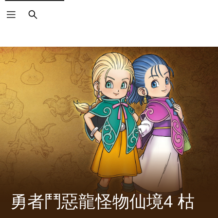
搜
尋
勇者鬥惡龍怪物仙境4 枯