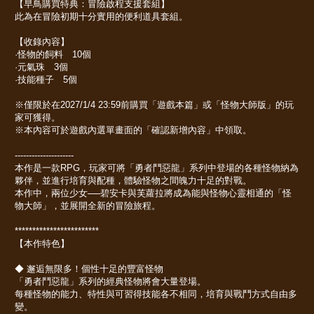
【早鳥購買特典：冒險啟程支援套組】
此為在冒險初期十分實用的便利道具套組。
【收錄內容】
·怪物的飼料 10個
·元氣珠 3個
·技能種子 5個
※僅限於在2027/1/4 23:59前購買「遊戲本篇」或「怪物大師版」的玩
家可獲得。
※本內容可於遊戲內選單畫面的「確認新增內容」中領取。
---------------------
本作是一款RPG，玩家可將「勇者鬥惡龍」系列中登場的各種怪物納為
夥伴，並進行培育與配種，體驗怪物之間魄力十足的對戰。
本作中，兩位少女──碧安卡與芙蘿拉將成為能與怪物心靈相通的「怪
物大師」，並展開全新的冒險旅程。
************************
【本作特色】
◆ 邂逅無限多！個性十足的豐富怪物
「勇者鬥惡龍」系列的經典怪物將會大量登場。
每種怪物的能力、特性與可習得技能各不相同，培育與戰鬥方式自由多
變。