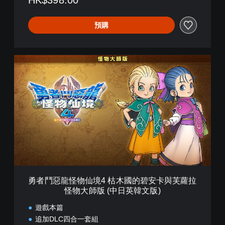
HK$398.00
拉
(
簡
預購
體
中
文
,
勇
韓
者
文
鬥
,
惡
英
龍
文
怪
,
物
繁
仙
體
境
中
4
文
枯
,
木
日
國
勇者鬥惡龍怪物仙境4 枯木國的碧安卡與芙蘿拉
文
的
怪物大師版 (中日英韓文版)
)
碧
安
遊戲本篇
卡
追加DLC四合一套組
與