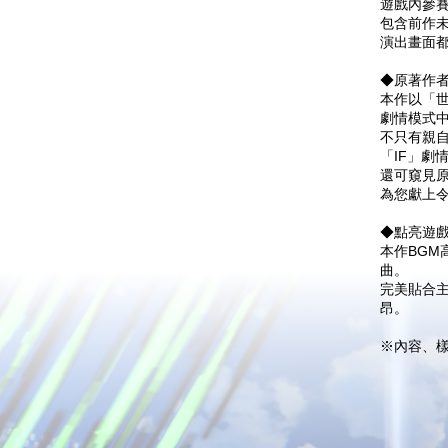
遊戲內參賽
包含前作
演出畫面
◆原著作
本作以「
劇情模式
不只有親
「IF」劇
還可窺見
為您獻上
◆點亮遊戲
本作BGM
曲。
完美貼合
昂。
※內容、