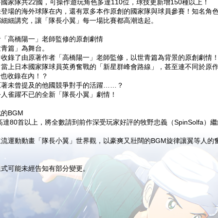
國家隊共22國，可操作遊玩角色多達110位，球技更新增150種以上！
未登場的海外球隊在內，還有眾多本作原創的國家隊與球員參賽！知名角
都細細講究，讓「隊長小翼」每一場比賽都高潮迭起。
者「高橋陽一」老師監修的原創劇情
世青篇」為舞台。
中收錄了由原著作者「高橋陽一」老師監修，以世青篇為背景的原創劇情
自當上日本國家隊球員英勇奮戰的「新星群峰會路線」，甚至連不同於原
情也收錄在內！？
原著未曾提及的他國競爭對手的活躍……？
令人雀躍不已的全新「隊長小翼」劇情！
的BGM
高達80首以上，將全數請到前作深受玩家好評的牧野忠義（SpinSolfa）
主流運動動畫「隊長小翼」世界觀，以豪爽又壯闊的BGM旋律讓翼等人的
樣式可能未經告知有部分變更。