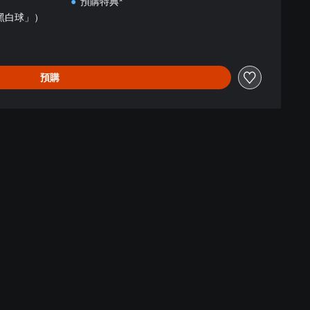
預購特典*
黑白球」）
預購