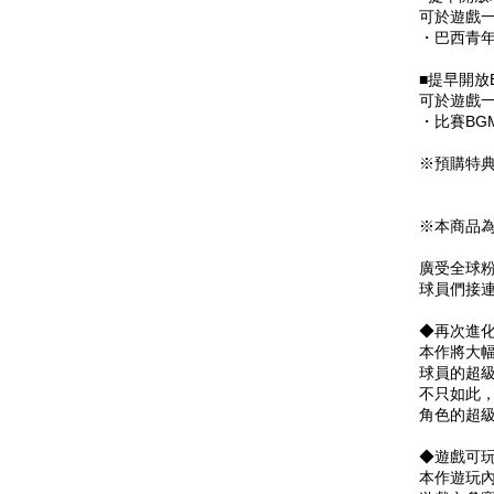
可於遊戲
・巴西青
■提早開放
可於遊戲一
・比賽BGM「
※預購特
※本商品
廣受全球
球員們接
◆再次進
本作將大
球員的超
不只如此
角色的超
◆遊戲可
本作遊玩