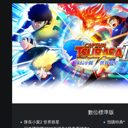
數
位
標
準
版
數位標準版
隊長小翼2 世界群星
預購特典*