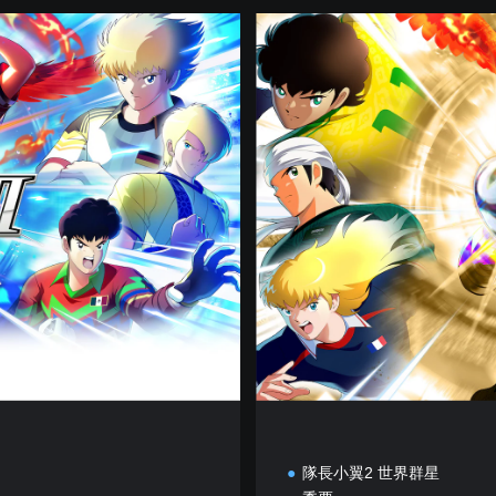
數
位
豪
華
版
隊長小翼2 世界群星