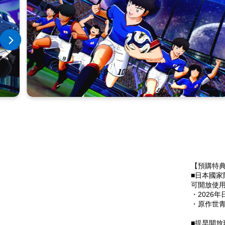
【預購特
■日本國家
可開放使
・2026
・原作世
■提早開放