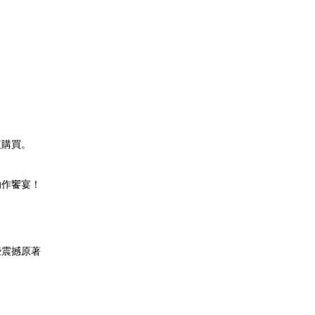
複購買。
動作饗宴！
些震撼原著