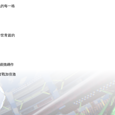
色的每一格
！
作世青篇的
繼續擔綱作
奮戰加倍激