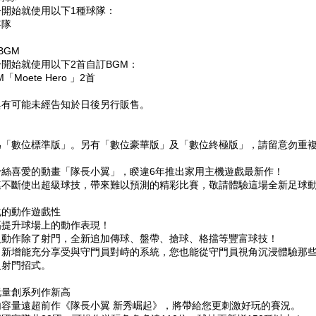
一開始就使用以下1種球隊：
年隊
BGM
開始就使用以下2首自訂BGM：
Moete Hero 」2首
典有可能未經告知於日後另行販售。
為「數位標準版」。另有「數位豪華版」及「數位終極版」，請留意勿重
粉絲喜愛的動畫「隊長小翼」，睽違6年推出家用主機遊戲最新作！
連不斷使出超級球技，帶來難以預測的精彩比賽，敬請體驗這場全新足球
化的動作遊戲性
幅提升球場上的動作表現！
級動作除了射門，全新追加傳球、盤帶、搶球、格擋等豐富球技！
，新增能充分享受與守門員對峙的系統，您也能從守門員視角沉浸體驗那
級射門招式。
玩量創系列作新高
內容量遠超前作《隊長小翼 新秀崛起》，將帶給您更刺激好玩的賽況。