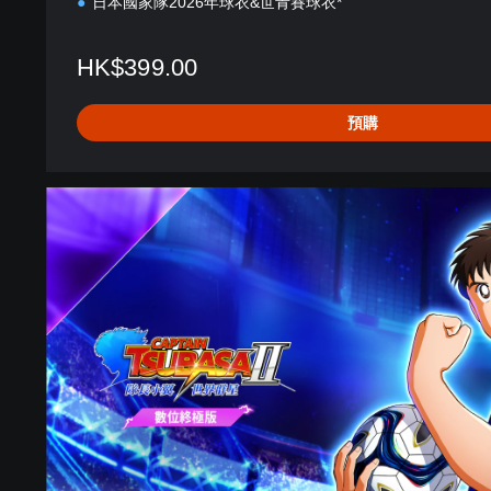
日本國家隊2026年球衣&世青賽球衣*
HK$399.00
預購
數
位
終
極
版