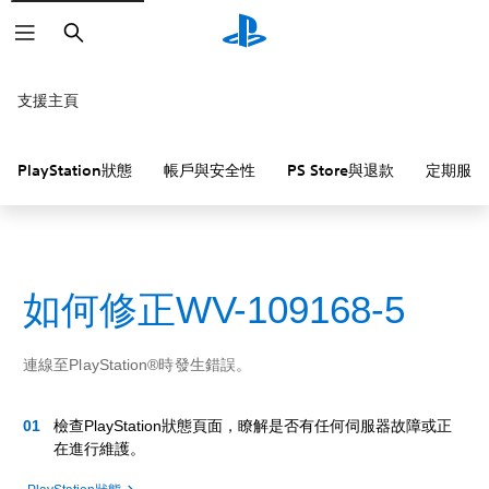
搜
尋
支援主頁
PlayStation狀態
帳戶與安全性
PS Store與退款
定期服務
如何修正WV-109168-5
連線至PlayStation®時發生錯誤。
檢查PlayStation狀態頁面，瞭解是否有任何伺服器故障或正
在進行維護。