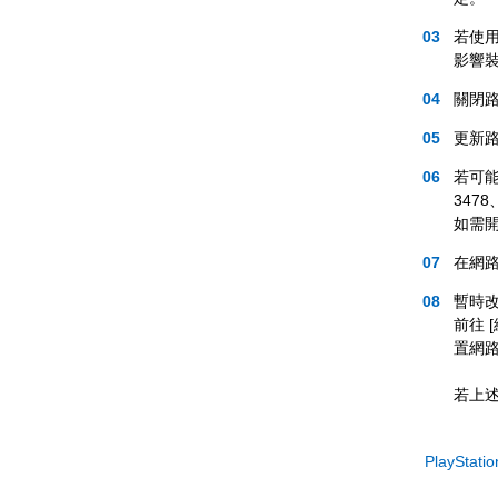
若使
影響
關閉
更新
若可能
3478
如需開
在網
暫時改
前往 
置網
若上
PlayStat