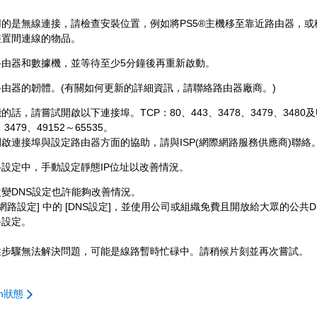
用的是無線連接，請檢查安裝位置，例如將PS5®主機移至靠近路由器，或
裝置間連線的物品。
路由器和數據機，並等待至少5分鐘後再重新啟動。
路由器的韌體。(有關如何更新的詳細資訊，請聯絡路由器廠商。)
的話，請嘗試開啟以下連接埠。TCP：80、443、3478、3479、3480及
、3479、49152～65535。
啟連接埠與設定路由器方面的協助，請與ISP(網際網路服務供應商)聯絡
路設定中，手動設定靜態IP位址以改善情況。
變DNS設定也許能夠改善情況。
[網路設定] 中的 [DNS設定]，並使用公司或組織免費且開放給大眾的公共
路設定。
述步驟無法解決問題，可能是線路暫時忙碌中。請稍候片刻並再次嘗試。
ion狀態