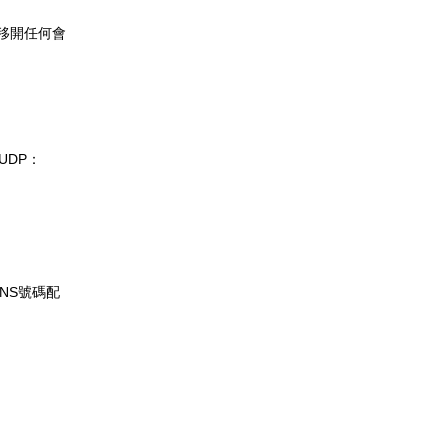
移開任何會
UDP：
。
DNS號碼配