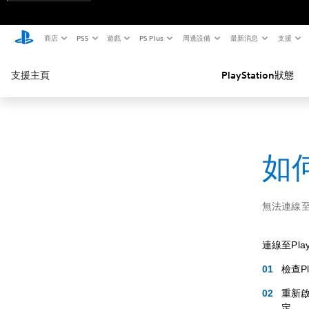
商店
PS5
遊戲
PS Plus
周邊設備
最新消息
支援
支援主頁
PlayStation狀態
如何
無法連線
連線至Pla
檢查P
重新啟
定。