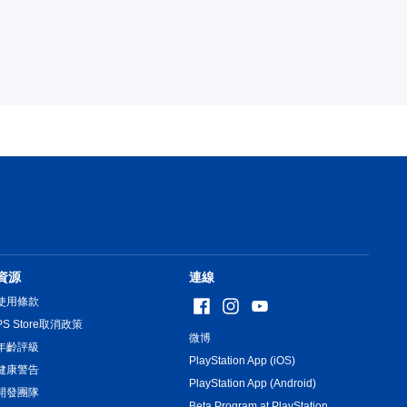
資源
連線
使用條款
PS Store取消政策
微博
年齡評級
PlayStation App (iOS)
健康警告
PlayStation App (Android)
開發團隊
Beta Program at PlayStation