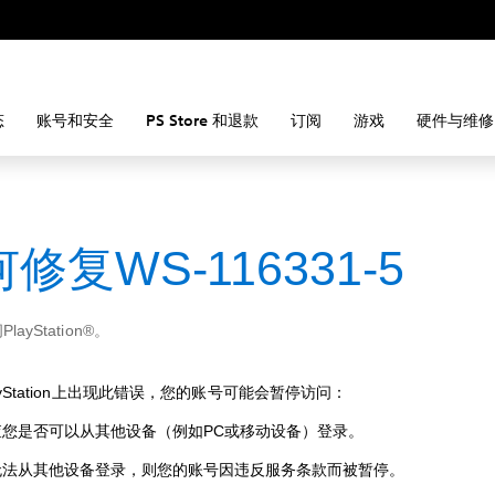
态
账号和安全
PS Store 和退款
订阅
游戏
硬件与维修
修复WS-116331-5
ayStation®。
ayStation上出现此错误，您的账号可能会暂停访问：
查您是否可以从其他设备（例如PC或移动设备）登录。
无法从其他设备登录，则您的账号因违反服务条款而被暂停。