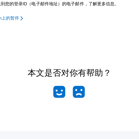
送到您的登录ID（电子邮件地址）的电子邮件，了解更多信息。
tion上的暂停
本文是否对你有帮助？