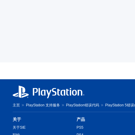
主页
PlayStation 支持服务
PlayStation错误代码
PlayStation 5错
关于
产品
关于SIE
PS5
职缺
PS4