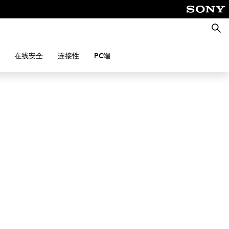
搜
索
在线安全
连接性
PC端