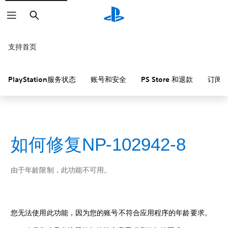
搜
索
支持首页
PlayStation服务状态
账号和安全
PS Store 和退款
订阅
如何修复NP-102942-8
由于年龄限制，此功能不可用。
您无法使用此功能，因为您的账号不符合应用程序的年龄要求。