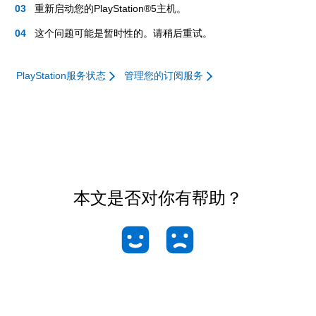
重新启动您的PlayStation®5主机。
这个问题可能是暂时性的。请稍后重试。
PlayStation服务状态
管理您的订阅服务
本文是否对你有帮助？