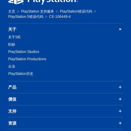
主页
PlayStation 支持服务
PlayStation错误代码
PlayStation 5错误代码
CE-106449-4
关于
关于SIE
职缺
PlayStation Studios
PlayStation Productions
企业
PlayStation历史
产品
價值
支持
资源