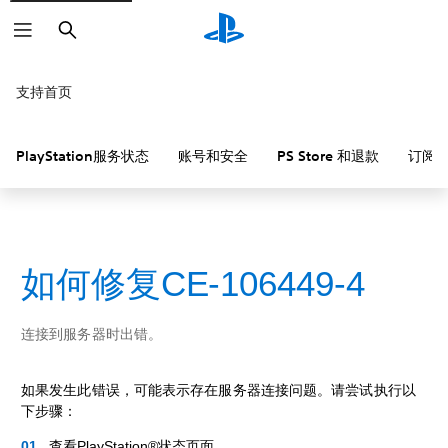
搜
索
支持首页
PlayStation服务状态
账号和安全
PS Store 和退款
订阅
如何修复CE-106449-4
连接到服务器时出错。
如果发生此错误，可能表示存在服务器连接问题。请尝试执行以
下步骤：
查看PlayStation®状态页面。