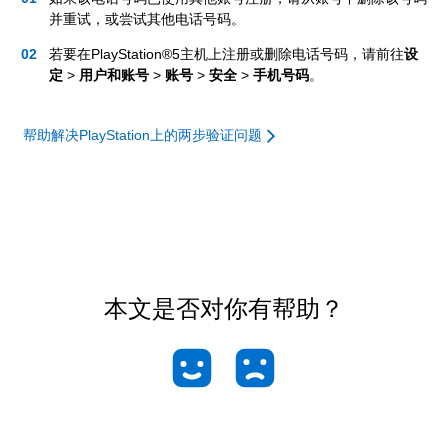
并重试，或尝试其他电话号码。
若要在PlayStation®5主机上注册或删除电话号码，请前往
设
定
>
用户和账号
>
账号
>
安全
>
手机号码
。
帮助解决PlayStation上的两步验证问题
本文是否对你有帮助？