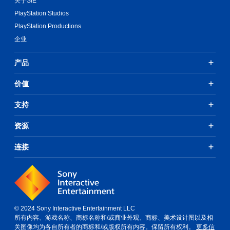
关于SIE
PlayStation Studios
PlayStation Productions
企业
产品
价值
支持
资源
连接
© 2024 Sony Interactive Entertainment LLC
所有内容、游戏名称、商标名称和/或商业外观、商标、美术设计图以及相
关图像均为各自所有者的商标和/或版权所有内容。保留所有权利。
更多信