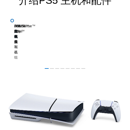
介绍PS5 主机和配件
PS5
PS5
DualSense™
PULSE
DualSense
Access™
PS5
HD
主
Pro
无
Elite™
Edge
控
主
摄
机
线
无
制
机
像
控
线
器
盖
头
制
耳
器
机
组