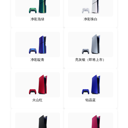
净彩凫绿
净彩珠白
净彩靛青
亮灰银（即将上市）
火山红
钴晶蓝