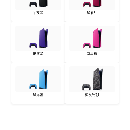
午夜黑
星辰红
银河紫
新星粉
星光蓝
深灰迷彩