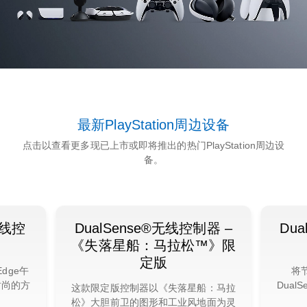
最新PlayStation周边设备
点击以查看更多现已上市或即将推出的热门PlayStation周边设
备。
无线控
DualSense®无线控制器 –
Du
《失落星船：马拉松™》限
定版
Edge午
将
时尚的方
Dua
这款限定版控制器以《失落星船：马拉
。
松》大胆前卫的图形和工业风地面为灵