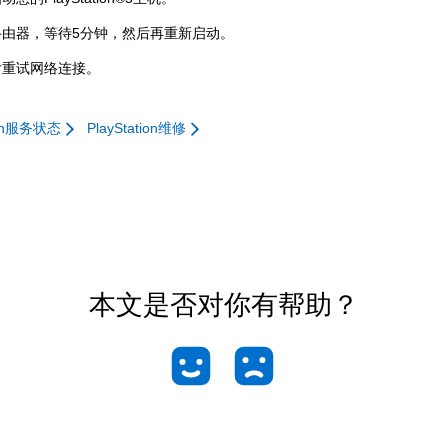
路由器，等待5分钟，然后再重新启动。
后重试网络连接。
tion服务状态
PlayStation维修
本文是否对你有帮助？