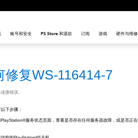
态
账号和安全
PS Store 和退款
订阅
游戏
硬件与维修
修复WS-116414-7
络连接错误。
行以下步骤：
PlayStation®服务状态页面，查看是否存在任何服务器故障，或是否正
您的PlayStation®5主机。