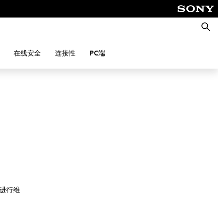
搜
索
在线安全
连接性
PC端
在进行维