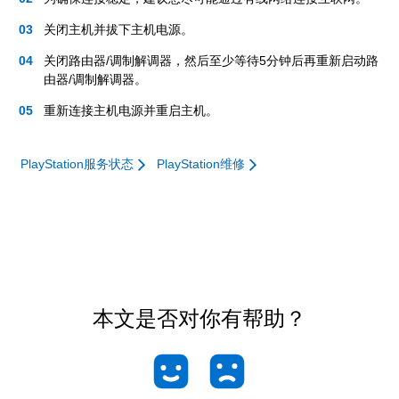
关闭主机并拔下主机电源。
关闭路由器/调制解调器，然后至少等待5分钟后再重新启动路
由器/调制解调器。
重新连接主机电源并重启主机。
PlayStation服务状态
PlayStation维修
本文是否对你有帮助？