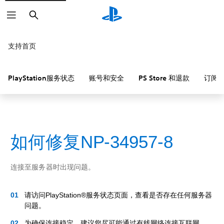
搜
索
支持首页
PlayStation服务状态
账号和安全
PS Store 和退款
订阅
如何修复NP-34957-8
连接至服务器时出现问题。
请访问PlayStation®服务状态页面，查看是否存在任何服务器
问题。
为确保连接稳定，建议您尽可能通过有线网络连接互联网。