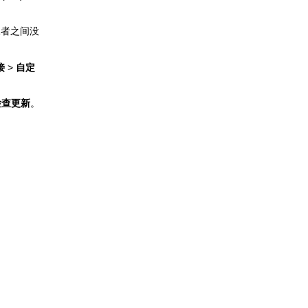
二者之间没
接
>
自定
检查更新
。