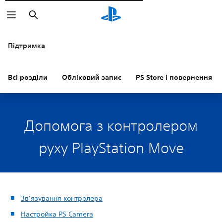
Пошук
Підтримка
Всі розділи
Обліковий запис
PS Store і повернення к
Допомога з контролером
руху PlayStation Move
Зв’язування контролера
Настройка PS Camera