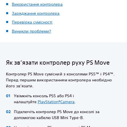
Використання контролера
Заряджання контролера
Перевірка сумісності
Виникли проблеми?
Як зв’язати контролер руху PS Move
Контролер PS Move сумісний з консолями PS5™ і PS4™.
Перед першим використанням контролера необхідно
його зв’язати.
Увімкніть консоль PS5 або PS4 і
налаштуйте
PlayStation®Camera
.
Підключіть контролер PS Move до консолі за
допомогою кабелю USB Mini Type-B.