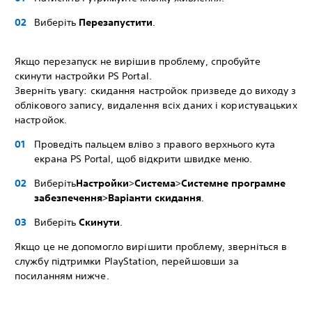
Виберіть
Перезапустити
.
Якщо перезапуск не вирішив проблему, спробуйте
скинути настройки PS Portal.
Зверніть увагу: скидання настройок призведе до виходу з
облікового запису, видалення всіх даних і користувацьких
настройок.
Проведіть пальцем вліво з правого верхнього кута
екрана PS Portal, щоб відкрити швидке меню.
Виберіть
Настройки
>
Система
>
Системне програмне
забезпечення>Варіанти скидання
.
Виберіть
Скинути
.
Якщо це не допомогло вирішити проблему, зверніться в
службу підтримки PlayStation, перейшовши за
посиланням нижче.