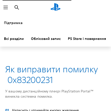
Пошук
Підтримка
Всі розділи
Обліковий запис
PS Store і повернення к
Як виправити помилку
0x83200231
У вашому дистанційному плеєрі PlayStation Portal™
виникла системна помилка.
Натисніть і утримуйте кнопку живлення.