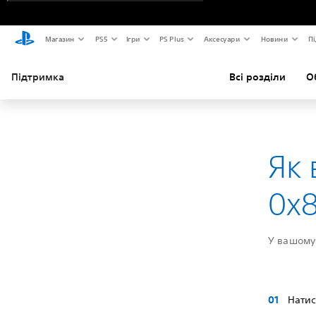
Магазин
PS5
Ігри
PS Plus
Аксесуари
Новини
Пі
Підтримка
Всі розділи
О
Як
0x
У вашому 
Натис