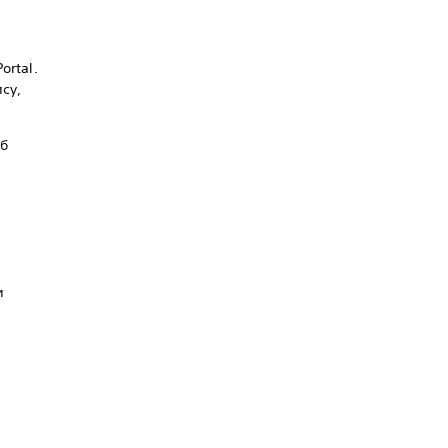
ortal.
су,
об
и