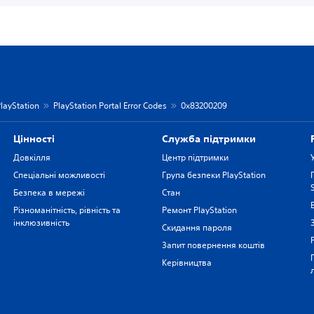
layStation
PlayStation Portal Error Codes
0x83200209
Цiнностi
Служба підтримки
Довкілля
Центр підтримки
Спеціальні можливості
Група безпеки PlayStation
Безпека в мережі
Стан
Різноманітність, рівність та
Ремонт PlayStation
інклюзивність
Скидання пароля
Запит повернення коштів
Керівництва