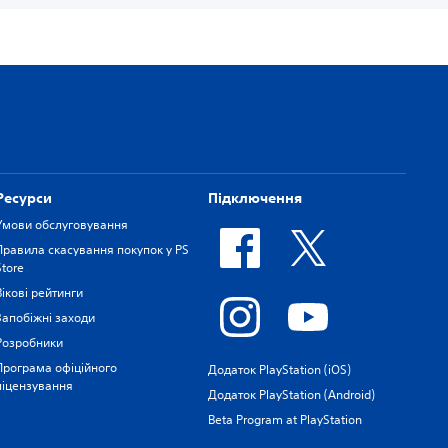
Ресурси
Підключення
Умови обслуговування
Правила скасування покупок у PS
Store
Вікові рейтинги
Запобіжні заходи
Розробники
Програма офіційного
Додаток PlayStation (iOS)
ліцензування
Додаток PlayStation (Android)
Beta Program at PlayStation