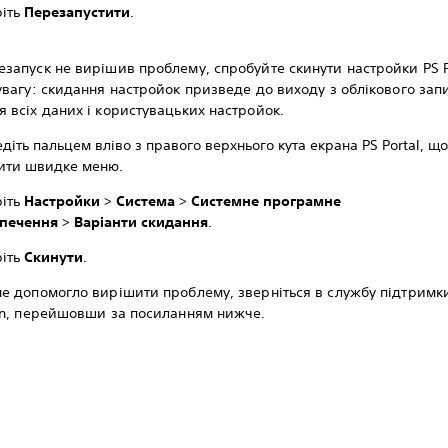
ріть
Перезапустити
.
запуск не вирішив проблему, спробуйте скинути настройки PS P
увагу: скидання настройок призведе до виходу з облікового запи
 всіх даних і користувацьких настройок.
діть пальцем вліво з правого верхнього кута екрана PS Portal, щ
ити швидке меню.
ріть
Настройки
>
Система
>
Системне програмне
зпечення
>
Варіанти скидання
.
ріть
Скинути
.
е допомогло вирішити проблему, зверніться в службу підтримк
ion, перейшовши за посиланням нижче.