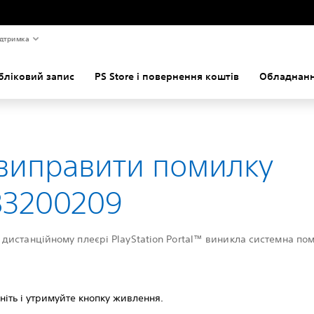
дтримка
бліковий запис
PS Store і повернення коштів
Обладнанн
 виправити помилку
83200209
дистанційному плеєрі PlayStation Portal™ виникла системна по
ніть і утримуйте кнопку живлення.