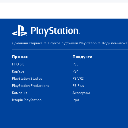
Домашня сторінка
Служба підтримки PlayStation
Коди помилок P
Про вас
Продукти
ПРО SIE
PS5
Кар'єра
PS4
PlayStation Studios
PS VR2
PlayStation Productions
PS Plus
Компанія
Аксесуари
Історія PlayStation
Ігри