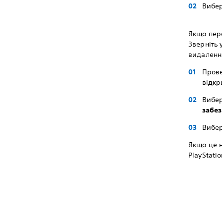
Вибе
Якщо пере
Зверніть 
видалення
Прове
відкр
Вибе
забе
Вибе
Якщо це н
PlayStat