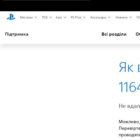
Магазин
PS5
Ігри
PS Plus
Аксесуари
Новини
Пі
Підтримка
Всі розділи
О
Як
116
Не вдал
Можливо, 
Перевірте
проводять