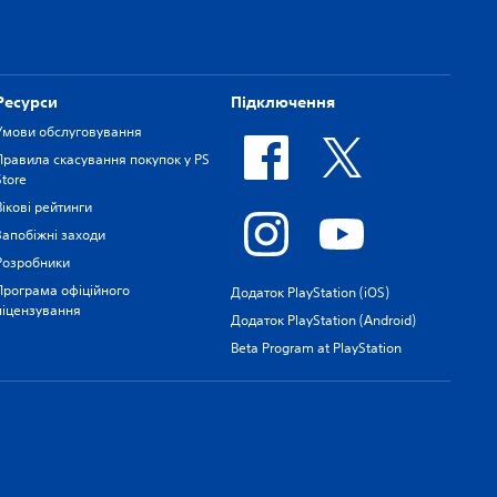
Ресурси
Підключення
Умови обслуговування
Правила скасування покупок у PS
Store
Вікові рейтинги
Запобіжні заходи
Розробники
Програма офіційного
Додаток PlayStation (iOS)
ліцензування
Додаток PlayStation (Android)
Beta Program at PlayStation