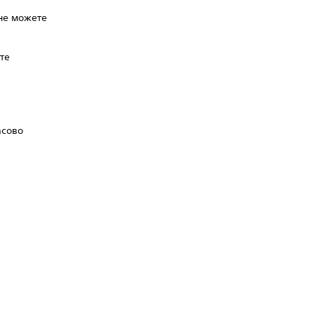
 не можете
йте
я
асово