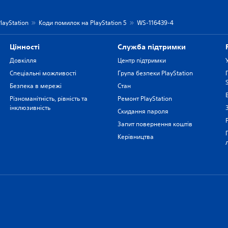
layStation
Коди помилок на PlayStation 5
WS-116439-4
Цiнностi
Служба підтримки
Довкілля
Центр підтримки
Спеціальні можливості
Група безпеки PlayStation
Безпека в мережі
Стан
Різноманітність, рівність та
Ремонт PlayStation
інклюзивність
Скидання пароля
Запит повернення коштів
Керівництва