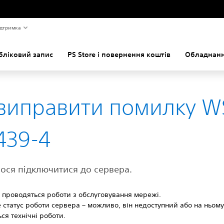
дтримка
бліковий запис
PS Store і повернення коштів
Обладнанн
 виправити помилку W
439-4
ося підключитися до сервера.
проводяться роботи з обслуговування мережі.
 статус роботи сервера – можливо, він недоступний або на ньом
ся технічні роботи.