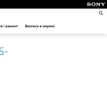
Пошу
я і ремонт
Безпека в мережі
S-
у