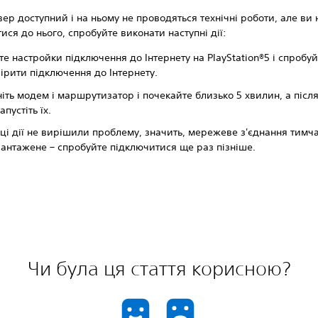
ер доступний і на ньому не проводяться технічні роботи, але ви
ися до нього, спробуйте виконати наступні дії:
те настройки підключення до Інтернету на PlayStation®5 і спробу
ірити підключення до Інтернету.
іть модем і маршрутизатор і почекайте близько 5 хвилин, а післ
пустіть їх.
ці дії не вирішили проблему, значить, мережеве з'єднання тимч
антажене – спробуйте підключитися ще раз пізніше.
Чи була ця стаття корисною?