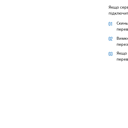
Якщо серв
підключит
Скинь
перев
Вимкн
переза
Якщо 
перев