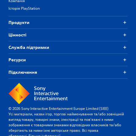
Компанія
Історія PlayStation
Продукти
Цiнностi
Служба підтримки
Ресурси
Підключення
© 2026 Sony Interactive Entertainment Europe Limited (SIEE)
Усі матеріали, назви ігор, торгові найменування та/або зовнішній
вигляд товару, товарні знаки, ілюстрації та пов'язані з ними
зображення є товарними знаками відповідних власників та/або
зберігають за ними їхнє авторське право. Всі права
збережені.
Більше інформації