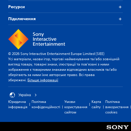
Ресурси
Підключення
© 2026 Sony Interactive Entertainment Europe Limited (SIEE)
Усі матеріали, назви ігор, торгові найменування та/або зовнішній
вигляд товару, товарні знаки, ілюстрації та пов'язані з ними
зображення є товарними знаками відповідних власників та/або
зберігають за ними їхнє авторське право. Всі права
збережені.
Більше інформації
Україна
Юридична
Політика
Умови
Карта
Політика
інформація
конфіденційності
користування
сайту
використання
сайтом
cookies