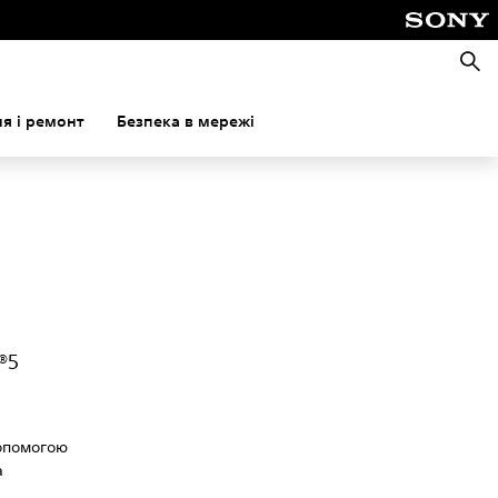
Пошу
я і ремонт
Безпека в мережі
®5
допомогою
а