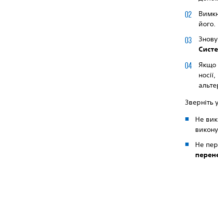
Вимкн
його.
Знову
Сист
Якщо 
носії
альте
Зверніть 
Не вик
викон
Не пер
перен