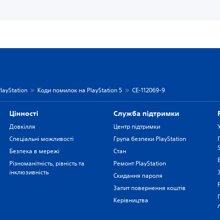
layStation
Коди помилок на PlayStation 5
CE-112069-9
Цiнностi
Служба підтримки
Довкілля
Центр підтримки
Спеціальні можливості
Група безпеки PlayStation
Безпека в мережі
Стан
Різноманітність, рівність та
Ремонт PlayStation
інклюзивність
Скидання пароля
Запит повернення коштів
Керівництва