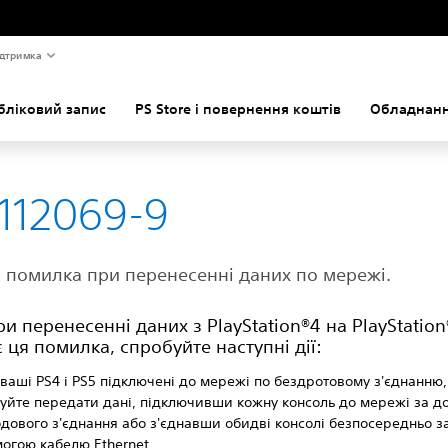
дтримка
бліковий запис
PS Store і повернення коштів
Обладнанн
112069-9
 помилка при перенесенні даних по мережі.
и перенесенні даних з PlayStation®4 на PlayStation
 ця помилка, спробуйте наступні дії:
ваші PS4 і PS5 підключені до мережі по бездротовому з'єднанню,
уйте передати дані, підключивши кожну консоль до мережі за 
дового з'єднання або з'єднавши обидві консолі безпосередньо з
огою кабелю Ethernet.