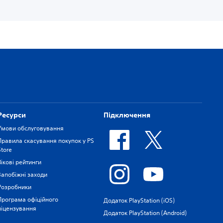
Ресурси
Підключення
Умови обслуговування
Правила скасування покупок у PS
Store
Вікові рейтинги
Запобіжні заходи
Розробники
Програма офіційного
Додаток PlayStation (iOS)
ліцензування
Додаток PlayStation (Android)