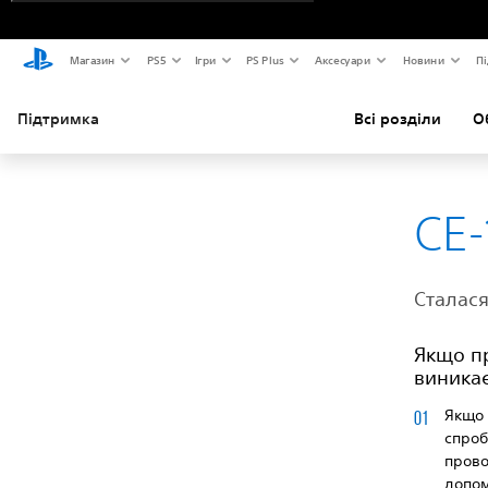
Магазин
PS5
Ігри
PS Plus
Аксесуари
Новини
Пі
Підтримка
Всі розділи
О
CE-
Сталася
Якщо пр
виникає
Якщо 
спроб
прово
допом