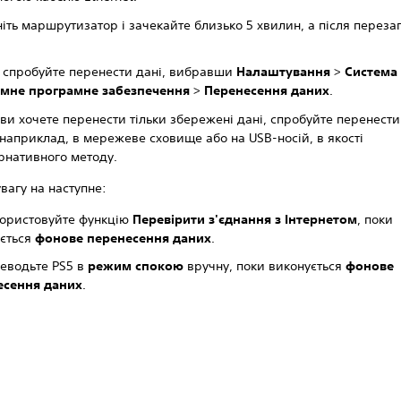
іть маршрутизатор і зачекайте близько 5 хвилин, а після перезап
 спробуйте перенести дані, вибравши
Налаштування
>
Система
емне програмне забезпечення
>
Перенесення даних
.
ви хочете перенести тільки збережені дані, спробуйте перенести 
, наприклад, в мережеве сховище або на USB-носій, в якості
рнативного методу.
увагу на наступне:
ористовуйте функцію
Перевірити з'єднання з Інтернетом
, поки
ується
фонове перенесення даних
.
еводьте PS5 в
режим спокою
вручну, поки виконується
фонове
есення даних
.