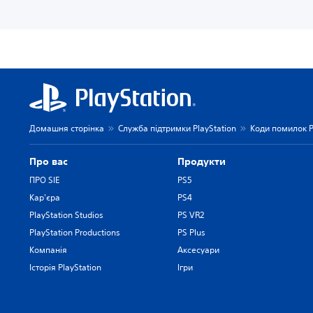
Домашня сторінка
Служба підтримки PlayStation
Коди помилок P
Про вас
Продукти
ПРО SIE
PS5
Кар'єра
PS4
PlayStation Studios
PS VR2
PlayStation Productions
PS Plus
Компанія
Аксесуари
Історія PlayStation
Ігри