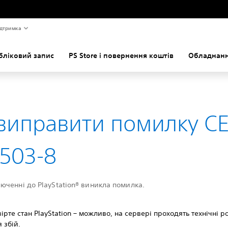
дтримка
бліковий запис
PS Store і повернення коштів
Обладнанн
виправити помилку CE
503-8
юченні до PlayStation® виникла помилка.
ірте стан PlayStation – можливо, на сервері проходять технічні р
я збій.