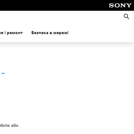
Пошу
я і ремонт
Безпека в мережі
-
оботи або