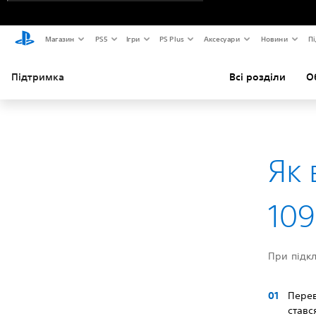
Магазин
PS5
Ігри
PS Plus
Аксесуари
Новини
Пі
Підтримка
Всі розділи
О
Як 
109
При підкл
Перев
ставс