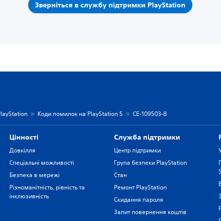
Зверніться в службу підтримки PlayStation
layStation
Коди помилок на PlayStation 5
CE-109503-8
Цiнностi
Служба підтримки
Довкілля
Центр підтримки
Спеціальні можливості
Група безпеки PlayStation
Безпека в мережі
Стан
Різноманітність, рівність та
Ремонт PlayStation
інклюзивність
Скидання пароля
Запит повернення коштів