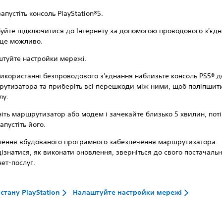
апустіть консоль PlayStation®5.
уйте підключитися до Інтернету за допомогою проводового з'єдн
це можливо.
туйте настройки мережі.
икористанні безпроводового з'єднання наблизьте консоль PS5® д
утизатора та приберіть всі перешкоди між ними, щоб поліпшити
лу.
іть маршрутизатор або модем і зачекайте близько 5 хвилин, пот
апустіть його.
ення вбудованого програмного забезпечення маршрутизатора.
ізнатися, як виконати оновлення, зверніться до свого постачаль
нет-послуг.
стану PlayStation
Налаштуйте настройки мережі