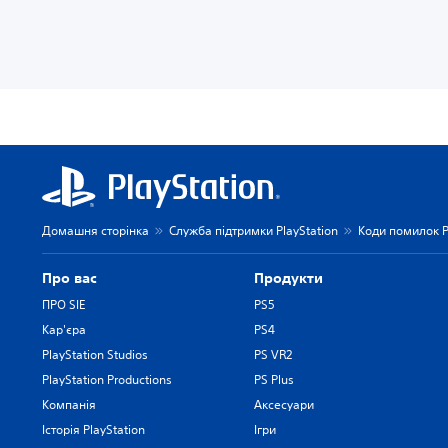
Домашня сторінка
Служба підтримки PlayStation
Коди помилок P
Про вас
Продукти
ПРО SIE
PS5
Кар'єра
PS4
PlayStation Studios
PS VR2
PlayStation Productions
PS Plus
Компанія
Аксесуари
Історія PlayStation
Ігри