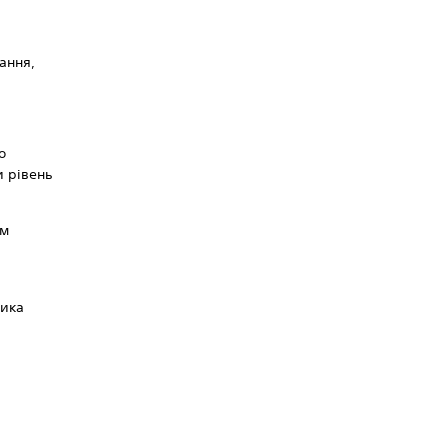
ання,
о
 рівень
ім
ника