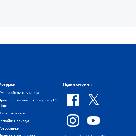
Ресурси
Підключення
Умови обслуговування
Правила скасування покупок у PS
Store
Вікові рейтинги
Запобіжні заходи
Розробники
Програма офіційного