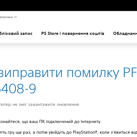
дтримка
бліковий запис
PS Store і повернення коштів
Обладнанн
виправити помилку PF
5408-9
ютер не зміг завантажити оновлення.
онайтеся, що ваш ПК підключений до Інтернету.
тiть гру ще раз, а потім увійдіть до PlayStation®, коли з'явиться в