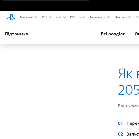
Магазин
PS5
Ігри
PS Plus
Аксесуари
Новини
Пі
Підтримка
Всі розділи
О
Як 
20
Ваш комп'
Перек
Запус