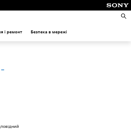
Пошу
я і ремонт
Безпека в мережі
-
ідповідний