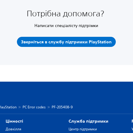
Потрібна допомога?
Написати спеціалісту підтрімки
Зверніться в службу підтримки PlayStation
layStation
PC Error codes
PF-205408-9
Цiнностi
Служба підтримки
Довкілля
Центр підтримки