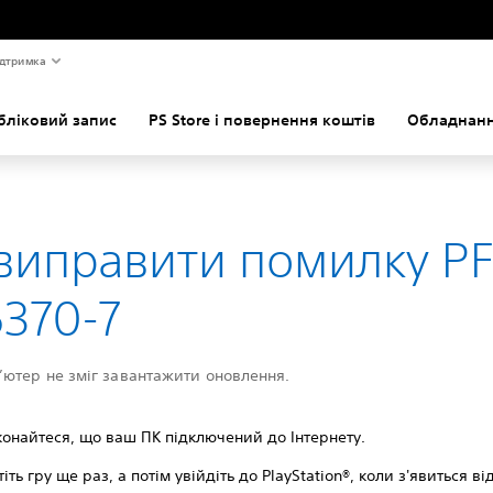
дтримка
бліковий запис
PS Store і повернення коштів
Обладнанн
виправити помилку PF
370-7
ютер не зміг завантажити оновлення.
онайтеся, що ваш ПК підключений до Інтернету.
тiть гру ще раз, а потім увійдіть до PlayStation®, коли з'явиться в