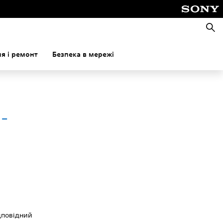
Пошу
я і ремонт
Безпека в мережі
-
ідповідний