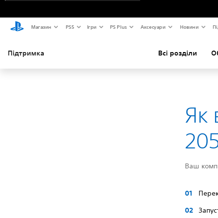
Магазин
PS5
Ігри
PS Plus
Аксесуари
Новини
Пі
Підтримка
Всі розділи
О
Як 
205
Ваш комп’
Перек
Запус