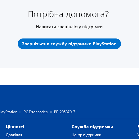
Потрібна допомога?
Написати спеціалісту підтрімки
Зверніться в службу підтримки PlayStation
layStation
PC Error codes
PF-205370-7
Цiнностi
Служба підтримки
Довкілля
Центр підтримки