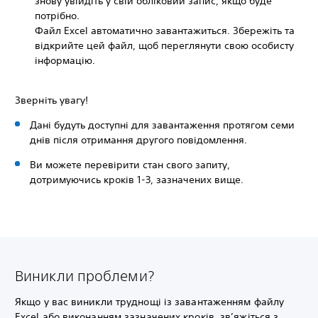
знову увійдіть у свій обліковий запис, якщо буде
потрібно.
Файл Excel автоматично завантажиться. Збережіть та
відкрийте цей файл, щоб переглянути свою особисту
інформацію.
Зверніть увагу!
Дані будуть доступні для завантаження протягом семи
днів після отримання другого повідомлення.
Ви можете перевірити стан свого запиту,
дотримуючись кроків 1-3, зазначених вище.
Виникли проблеми?
Якщо у вас виникли труднощі із завантаженням файлу
Excel або виконанням зазначених кроків, зв’яжіться з