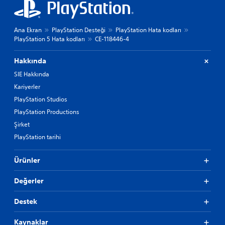
Ana Ekran
PlayStation Desteği
PlayStation Hata kodları
PlayStation 5 Hata kodları
CE-118446-4
Hakkında
SIE Hakkında
Kariyerler
PlayStation Studios
PlayStation Productions
Şirket
PlayStation tarihi
Ürünler
Değerler
Destek
Kaynaklar