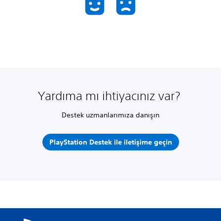
Yardıma mı ihtiyacınız var?
Destek uzmanlarımıza danışın
PlayStation Destek ile iletişime geçin