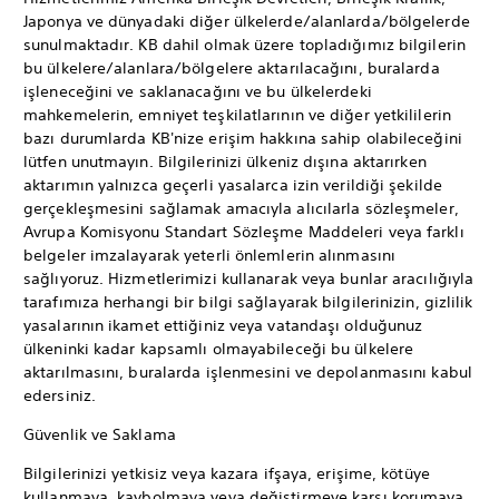
Japonya ve dünyadaki diğer ülkelerde/alanlarda/bölgelerde
sunulmaktadır. KB dahil olmak üzere topladığımız bilgilerin
bu ülkelere/alanlara/bölgelere aktarılacağını, buralarda
işleneceğini ve saklanacağını ve bu ülkelerdeki
mahkemelerin, emniyet teşkilatlarının ve diğer yetkililerin
bazı durumlarda KB'nize erişim hakkına sahip olabileceğini
lütfen unutmayın. Bilgilerinizi ülkeniz dışına aktarırken
aktarımın yalnızca geçerli yasalarca izin verildiği şekilde
gerçekleşmesini sağlamak amacıyla alıcılarla sözleşmeler,
Avrupa Komisyonu Standart Sözleşme Maddeleri veya farklı
belgeler imzalayarak yeterli önlemlerin alınmasını
sağlıyoruz. Hizmetlerimizi kullanarak veya bunlar aracılığıyla
tarafımıza herhangi bir bilgi sağlayarak bilgilerinizin, gizlilik
yasalarının ikamet ettiğiniz veya vatandaşı olduğunuz
ülkeninki kadar kapsamlı olmayabileceği bu ülkelere
aktarılmasını, buralarda işlenmesini ve depolanmasını kabul
edersiniz.
Güvenlik ve Saklama
Bilgilerinizi yetkisiz veya kazara ifşaya, erişime, kötüye
kullanmaya, kaybolmaya veya değiştirmeye karşı korumaya