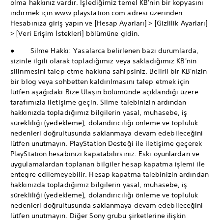
olma hakkınız vardır. İşlediğimiz temel KB'nin bir kopyasını
indirmek için www.playstation.com adresi üzerinden
Hesabınıza giriş yapın ve [Hesap Ayarları] > [Gizlilik Ayarları]
> [Veri Erişim İstekleri] bölümüne gidin.
● Silme Hakkı: Yasalarca belirlenen bazı durumlarda,
sizinle ilgili olarak topladığımız veya sakladığımız KB'nin
silinmesini talep etme hakkına sahipsiniz. Belirli bir KB'nizin
bir blog veya sohbetten kaldırılmasını talep etmek için
lütfen aşağıdaki Bize Ulaşın bölümünde açıklandığı üzere
tarafımızla iletişime geçin. Silme talebinizin ardından
hakkınızda topladığımız bilgilerin yasal, muhasebe, iş
sürekliliği (yedekleme), dolandırıcılığı önleme ve topluluk
nedenleri doğrultusunda saklanmaya devam edebileceğini
lütfen unutmayın. PlayStation Desteği ile iletişime geçerek
PlayStation hesabınızı kapatabilirsiniz. Eski oyunlardan ve
uygulamalardan toplanan bilgiler hesap kapatma işlemi ile
entegre edilemeyebilir. Hesap kapatma talebinizin ardından
hakkınızda topladığımız bilgilerin yasal, muhasebe, iş
sürekliliği (yedekleme), dolandırıcılığı önleme ve topluluk
nedenleri doğrultusunda saklanmaya devam edebileceğini
lütfen unutmayın. Diğer Sony grubu şirketlerine ilişkin