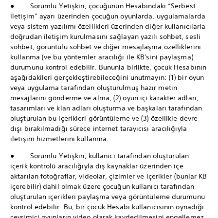
● Sorumlu Yetişkin, çocuğunun Hesabındaki “Serbest
İletişim” ayarı üzerinden çocuğun oyunlarda, uygulamalarda
veya sistem yazılımı özellikleri üzerinden diğer kullanıcılarla
doğrudan iletişim kurulmasını sağlayan yazılı sohbet, sesli
sohbet, görüntülü sohbet ve diğer mesajlaşma özelliklerini
kullanma (ve bu yöntemler aracılığı ile KB'sini paylaşma)
durumunu kontrol edebilir. Bununla birlikte, çocuk Hesabının
aşağıdakileri gerçekleştirebileceğini unutmayın: (1) bir oyun
veya uygulama tarafından oluşturulmuş hazır metin
mesajlarını gönderme ve alma, (2) oyun içi karakter adları,
tasarımları ve klan adları oluşturma ve başkaları tarafından
oluşturulan bu içerikleri görüntüleme ve (3) özellikle devre
dışı bırakılmadığı sürece internet tarayıcısı aracılığıyla
iletişim hizmetlerini kullanma.
● Sorumlu Yetişkin, kullanıcı tarafından oluşturulan
içerik kontrolü aracılığıyla dış kaynaklar üzerinden içe
aktarılan fotoğraflar, videolar, çizimler ve içerikler (bunlar KB
içerebilir) dahil olmak üzere çocuğun kullanıcı tarafından
oluşturulan içerikleri paylaşma veya görüntüleme durumunu
kontrol edebilir. Bu, bir çocuk Hesabı kullanıcısının oynadığı
çevrimiçi oyunların video olarak kaydedilmesini engellemez.