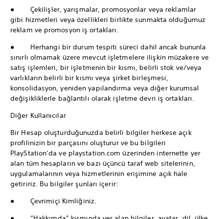
● Çekilişler, yarışmalar, promosyonlar veya reklamlar
gibi hizmetleri veya özellikleri birlikte sunmakta olduğumuz
reklam ve promosyon iş ortakları.
● Herhangi bir durum tespiti süreci dahil ancak bununla
sınırlı olmamak üzere mevcut işletmelere ilişkin müzakere ve
satış işlemleri, bir işletmenin bir kısmı, belirli stok ve/veya
varlıkların belirli bir kısmı veya şirket birleşmesi,
konsolidasyon, yeniden yapılandırma veya diğer kurumsal
değişikliklerle bağlantılı olarak işletme devri iş ortakları.
Diğer Kullanıcılar
Bir Hesap oluşturduğunuzda belirli bilgiler herkese açık
profilinizin bir parçasını oluşturur ve bu bilgileri
PlayStation’da ve playstation.com üzerinden internette yer
alan tüm hesapların ve bazı üçüncü taraf web sitelerinin,
uygulamalarının veya hizmetlerinin erişimine açık hale
getiririz. Bu bilgiler şunları içerir:
● Çevrimiçi Kimliğiniz.
● “Hakkımda” kısmında yer alan bilgiler, avatar, dil, ülke