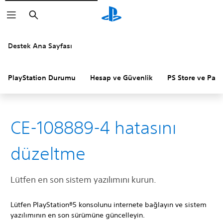
Arama
Destek Ana Sayfası
PlayStation Durumu
Hesap ve Güvenlik
PS Store ve Para 
CE-108889-4 hatasını
düzeltme
Lütfen en son sistem yazılımını kurun.
Lütfen PlayStation®5 konsolunu internete bağlayın ve sistem
yazılımının en son sürümüne güncelleyin.