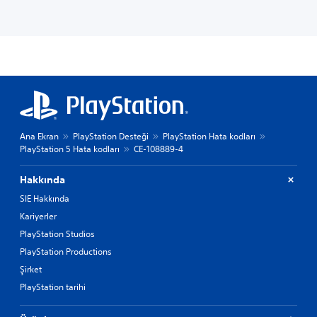
Ana Ekran
PlayStation Desteği
PlayStation Hata kodları
PlayStation 5 Hata kodları
CE-108889-4
Hakkında
SIE Hakkında
Kariyerler
PlayStation Studios
PlayStation Productions
Şirket
PlayStation tarihi