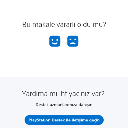
Bu makale yararlı oldu mu?
Yardıma mı ihtiyacınız var?
Destek uzmanlarımıza danışın
PlayStation Destek ile iletişime geçin