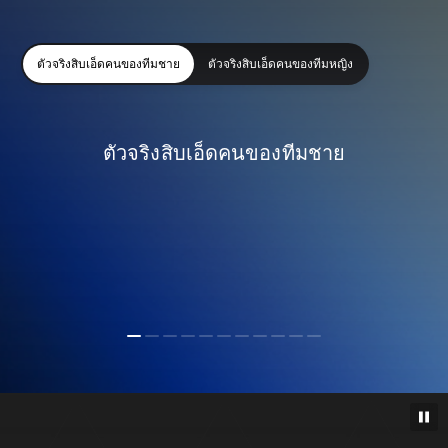
ตัวจริงสิบเอ็ดคนของทีมชาย
ตัวจริงสิบเอ็ดคนของทีมหญิง
ตัวจริงสิบเอ็ดคนของทีมชาย
K
V
D
W
P
V
N
G
J
E
O
K
V
D
W
P
V
N
G
J
E
O
y
i
e
i
e
i
u
i
u
r
u
y
i
e
i
e
i
u
i
u
r
u
l
t
c
l
d
r
n
a
l
l
s
l
t
c
l
d
r
n
a
l
l
s
i
i
l
l
r
g
o
n
e
i
m
i
i
l
l
r
g
o
n
e
i
m
a
n
a
i
i
i
M
l
s
n
a
a
n
a
i
i
i
M
l
s
n
a
n
h
n
a
l
e
u
K
g
n
n
h
n
a
l
e
u
K
g
n
M
a
R
m
V
n
i
o
H
e
M
a
R
m
V
n
i
o
H
e
b
i
S
a
d
g
u
a
D
b
i
S
a
d
g
u
a
D
a
c
a
n
e
i
n
a
e
a
c
a
n
e
i
n
a
e
p
e
l
D
s
D
d
l
m
p
e
l
D
s
D
d
l
m
p
i
i
o
é
a
b
p
i
i
o
é
a
b