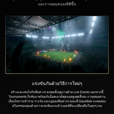
และการตอบสนองที่ดีขึ้น
แข่งขันกันด้วยวิธีการใหม่ๆ
สร้างและเล่นไปกับทีมต่างๆ ตลอดทั้งฤดูกาลด้วย Live Events นอกจากนี้
Tournaments ก็กลับมาพร้อมกับน็อคเอาต์ฟุตบอลสูงสุดสี่รอบ การผสมผสาน
เงื่อนไขการเข้าร่วม รางวัล และกฏของทีมต่างๆ ขณะที่ Gauntlets จะทดสอบ
สโมสรของคุณด้วยการแข่งขันแบบห้าแมตช์ที่จะเปลี่ยนทีมในทุกๆ เกม