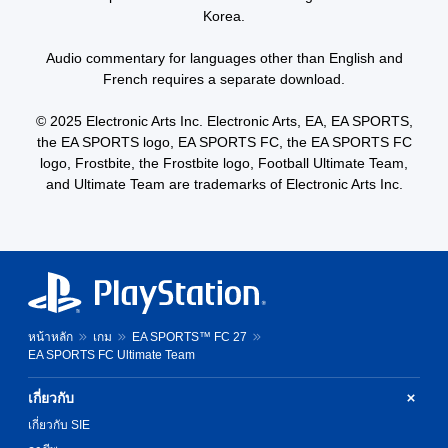
h
e
e
e
Korea.
e
d
v
s
a
.
e
e
r
Audio commentary for languages other than English and
l
n
d
French requires a separate download.
.
t
P
f
e
l
r
d
© 2025 Electronic Arts Inc. Electronic Arts, EA, EA SPORTS,
C
o
a
i
the EA SPORTS logo, EA SPORTS FC, the EA SPORTS FC
m
o
y
n
logo, Frostbite, the Frostbite logo, Football Ultimate Team,
a
n
a
a
l
and Ultimate Team are trademarks of Electronic Arts Inc.
t
b
w
l
r
l
a
a
o
y
e
r
t
l
w
o
h
R
i
u
a
e
t
n
t
m
d
h
h
y
i
o
e
หน้าหลัก
เกม
EA SPORTS™ FC 27
o
n
u
l
EA SPORTS FC Ultimate Team
u
d
t
p
.
e
B
s
เกี่ยวกับ
r
m
u
เกี่ยวกับ SIE
a
s
t
k