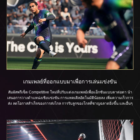
เกมเพลย์ที่ออกแบบมาเพื่อการเล่นแข่งขัน
สัมผัสพรีเซ็ต Competitive ใหม่ที่ปรับแต่งเกมเพลย์เพื่อแอ็กชันแบบตาต่อตา นำ
เสนอการวางตำแหน่งเชิงแข่งขัน การแทคเคิลอัตโนมัติน้อยลง เพิ่มความเร็วการ
ส่ง ลดโอกาสสำเร็จของการส่งไกล การรับลูกของโกลที่ชาญฉลาดยิ่งขึ้น และอื่นๆ