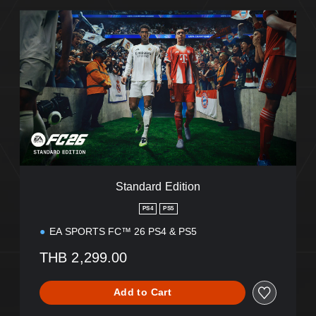
S
t
a
n
d
a
r
d
E
d
i
t
i
Standard Edition
o
n
PS4
PS5
EA SPORTS FC™ 26 PS4 & PS5
THB 2,299.00
Add to Cart