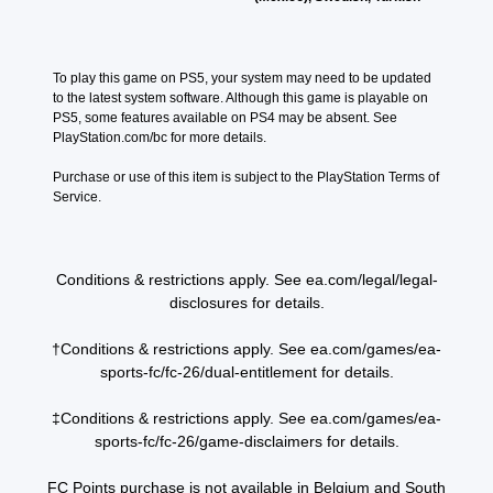
r
e
e
s
o
S
r
r
t
o
e
u
n
t
u
m
a
h
b
To play this game on PS5, your system may need to be updated 
t
a
t
e
t
to the latest system software. Although this game is playable on 
p
p
i
e
i
PS5, some features available on PS4 may be absent. See 
u
p
v
n
t
PlayStation.com/bc for more details.
t
i
e
v
l
s
n
p
i
Purchase or use of this item is subject to the PlayStation Terms of 
o
e
g
r
r
Service.
t
s
s
e
o
h
u
s
n
S
a
p
e
m
u
t
p
t
e
b
s
Conditions & restrictions apply. See ea.com/legal/legal-
o
d
n
t
o
r
disclosures for details.
i
t
i
u
t
f
.
t
n
i
f
l
†Conditions & restrictions apply. See ea.com/games/ea-
d
s
i
e
sports-fc/fc-26/dual-entitlement for details.
s
p
c
s
c
r
u
a
a
‡Conditions & restrictions apply. See ea.com/games/ea-
o
l
r
n
v
sports-fc/fc-26/game-disclaimers for details.
t
e
b
i
y
p
e
d
l
r
FC Points purchase is not available in Belgium and South