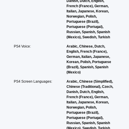
r
Danish, Dutch, English,
e
b
a
n
French (France), German,
o
j
3
i
a
Italian, Japanese, Korean,
f
e
D
n
t
Norwegian, Polish,
t
c
A
c
i
Portuguese (Brazil),
h
t
h
u
v
Portuguese (Portugal),
e
s
a
e
Russian, Spanish, Spanish
d
g
a
r
p
(Mexico), Swedish, Turkish
a
r
i
a
r
m
e
o
PS4 Voice:
Arabic, Chinese, Dutch,
c
e
e
e
Y
English, French (France),
t
s
b
a
o
German, Italian, Japanese,
e
e
y
s
u
Korean, Polish, Portuguese
r
t
c
i
c
(Brazil), Spanish, Spanish
s
l
h
e
a
(Mexico)
o
a
o
r
n
n
y
o
t
PS4 Screen Languages:
Arabic, Chinese (Simplified),
s
l
o
s
o
Chinese (Traditional), Czech,
e
y
u
i
s
Danish, Dutch, English,
t
.
t
n
e
French (France), German,
t
,
g
e
Italian, Japanese, Korean,
h
o
a
a
C
Norwegian, Polish,
e
r
n
g
l
Portuguese (Brazil),
a
s
a
a
Portuguese (Portugal),
e
u
o
l
i
Russian, Spanish, Spanish
d
a
m
t
n
(Mexico), Swedish, Turkish
i