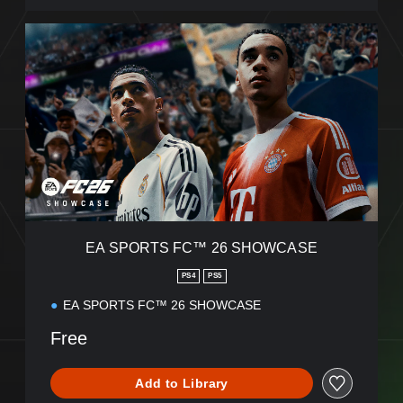
E
A
S
P
O
R
T
S
F
C
™
2
6
EA SPORTS FC™ 26 SHOWCASE
S
H
PS4
PS5
O
EA SPORTS FC™ 26 SHOWCASE
W
C
Free
A
S
E
Add to Library