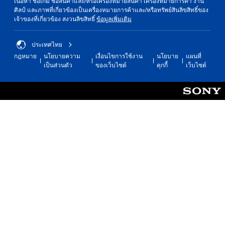
เนื้อหา ชื่อเกม ชื่อสินค้าและ/หรือเครื่องหมายสินค้า เครื่องหมายการค้า งาน
e
l
ศิลป์ และภาพที่เกี่ยวข้องเป็นเครื่องหมายการค้าและ/หรือทรัพย์สินลิขสิทธิ์ของ
a
s
เจ้าของที่เกี่ยวข้อง สงวนลิขสิทธิ์
ข้อมูลเพิ่มเติม
n
a
d
t
n
a
ประเทศไทย
a
n
กฎหมาย
นโยบายความ
เงื่อนไขการใช้งาน
นโยบาย
แผนที่
v
y
เป็นส่วนตัว
ของเว็บไซต์
คุกกี้
เว็บไซต์
i
t
g
i
a
m
t
e
e
.
m
e
P
n
r
u
a
s
c
w
i
t
t
i
h
c
o
e
u
M
t
o
h