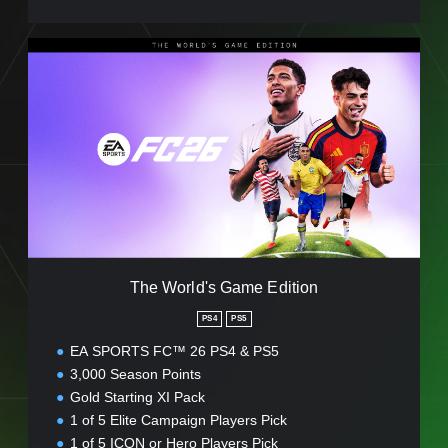
T
h
e
W
o
r
l
d
'
s
G
a
m
The World's Game Edition
e
E
PS4
PS5
d
EA SPORTS FC™ 26 PS4 & PS5
i
t
3,000 Season Points
i
Gold Starting XI Pack
o
1 of 5 Elite Campaign Players Pick
n
1 of 5 ICON or Hero Players Pick