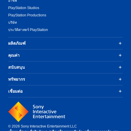
t
อาชีพ
Y
e
o
o
PlayStation Studios
t
n
u
h
PlayStation Productions
c
H
e
a
บริษัท
o
m
n
l
ประวัติศาสตร์ PlayStation
e
r
d
a
e
s
s
ผลิตภัณฑ์
v
i
Y
i
e
o
e
คุณค่า
r
u
w
t
c
t
สนับสนุน
o
a
h
r
n
e
e
ทรัพยากร
p
g
a
l
a
d
a
m
เชื่อมต่อ
.
y
e
t
c
h
o
e
n
g
t
a
r
© 2026 Sony Interactive Entertainment LLC
m
o