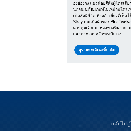
องฮ่องกง แมวน้อยสีส้มผู้โดดเดี่
นีออน นี่เป็นเกมที่ไม่เหมือนใคร
เป็นสิ่งมีชีวิตเพียงตัวเดียวที่เห็น
Stray เกมเปิดตัวของ BlueTwelve 
ควบคุมเจ้าแมวหลงทางที่พยายามจ
และหาครอบครัวของมันเอง
ดูรายละเอียดเพิ่มเติม
กลับไปสู