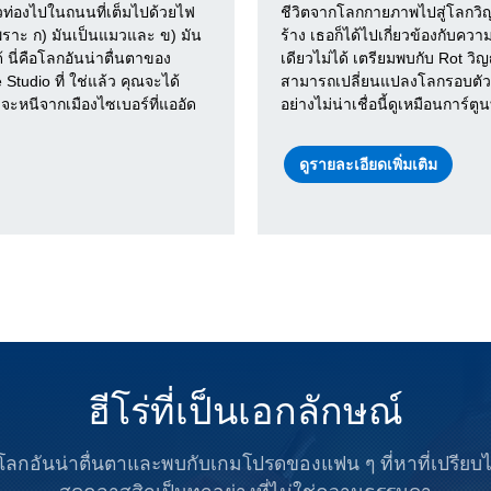
ยวท่องไปในถนนที่เต็มไปด้วยไฟ
ชีวิตจากโลกกายภาพไปสู่โลกวิญญ
เพราะ ก) มันเป็นแมวและ ข) มัน
ร้าง เธอก็ได้ไปเกี่ยวข้องกับคว
ได้ นี่คือโลกอันน่าตื่นตาของ
เดียวไม่ได้ เตรียมพบกับ Rot วิ
Studio ที่ ใช่แล้ว คุณจะได้
สามารถเปลี่ยนแปลงโลกรอบตัวเธ
ะหนีจากเมืองไซเบอร์ที่แออัด
อย่างไม่น่าเชื่อนี้ดูเหมือนการ์ตูนท
ดูรายละเอียดเพิ่มเติม
ฮีโร่ที่เป็นเอกลักษณ์
่โลกอันน่าตื่นตาและพบกับเกมโปรดของแฟน ๆ ที่หาที่เปรียบไม่