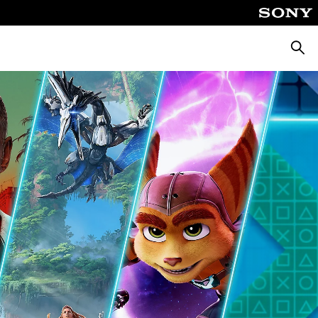
ค้นหา