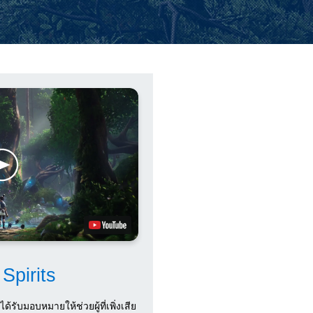
Spirits
รับมอบหมายให้ช่วยผู้ที่เพิ่งเสีย