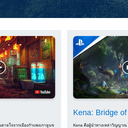
Kena: Bridge of 
ันดาลใจจากเมืองกำแพงเกาลูนข
Kena คือผู้นำทางเหล่าวิญญาณ ได้