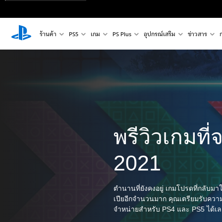
ร้านค้า
PS5
เกม
PS Plus
อุปกรณ์เสริม
ข่าวสาร
พรีวิวเกมที
2021
ตำนานที่ยังคงอยู่ เกมโปรดที่กลับ
เปียอีกจำนวนมาก คุณเตรียมรับความ
จำหน่ายสำหรับ PS4 และ PS5 ได้เล