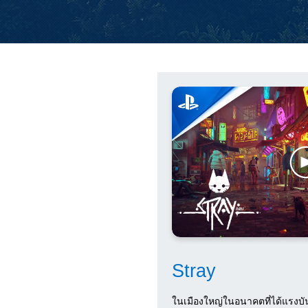
Stray
ในเมืองใหญ่ในอนาคตที่ได้แรงบ