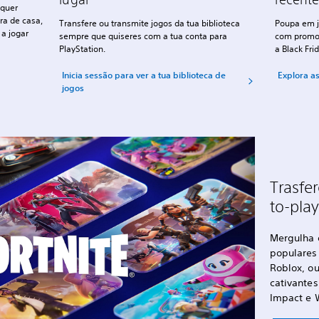
lquer
ra de casa,
Transfere ou transmite jogos da tua biblioteca
Poupa em j
 a jogar
sempre que quiseres com a tua conta para
com promoç
PlayStation.
a Black Fri
Inicia sessão para ver a tua biblioteca de
Explora as
jogos
Trasfer
to-pla
Mergulha 
populares
Roblox, o
cativante
Impact e 