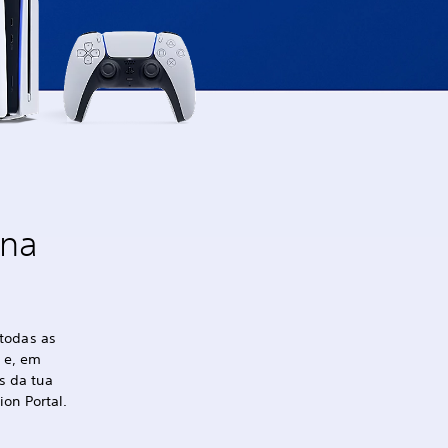
a na
todas as
n e, em
s da tua
on Portal.