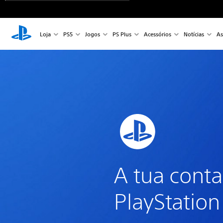
Loja
PS5
Jogos
PS Plus
Acessórios
Notícias
As
A tua conta
PlayStation