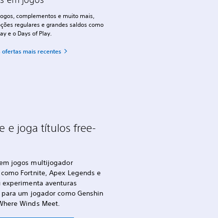
ogos, complementos e muito mais,
ões regulares e grandes saldos como
day e o Days of Play.
 ofertas mais recentes
e e joga títulos free-
y
em jogos multijogador
 como Fortnite, Apex Legends e
u experimenta aventuras
s para um jogador como Genshin
Where Winds Meet.