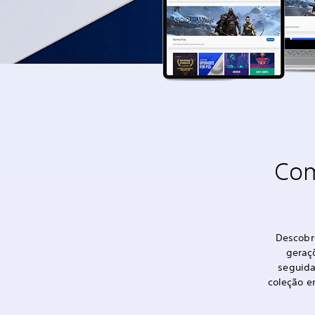
Com
Descobre
geraçõ
seguida
coleção e