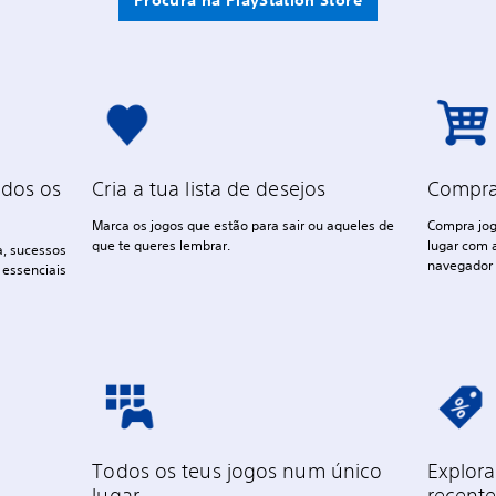
Procura na PlayStation Store
odos os
Cria a tua lista de desejos
Compra
Marca os jogos que estão para sair ou aqueles de
Compra jog
que te queres lembrar.
lugar com a
a, sucessos
navegador 
 essenciais
Todos os teus jogos num único
Explora
lugar
recent