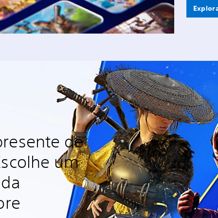
Explora
presente de
Escolhe um
 da
ore