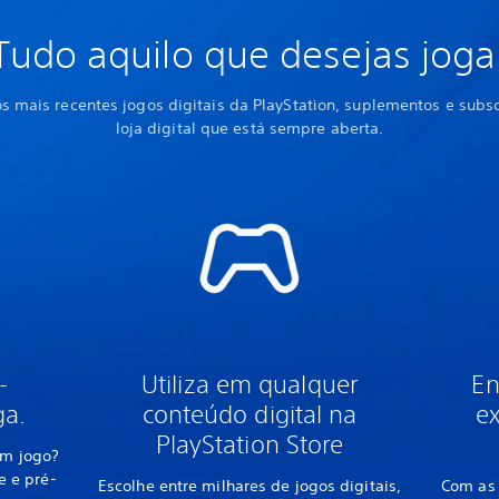
Tudo aquilo que desejas joga
 mais recentes jogos digitais da PlayStation, suplementos e subs
loja digital que está sempre aberta.
Utiliza em qualquer
En
-
conteúdo digital na
ex
ga.
PlayStation Store
um jogo?
e e pré-
Escolhe entre milhares de jogos digitais,
Com as