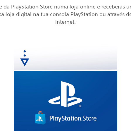
 da PlayStation Store numa loja online e receberás u
ssa loja digital na tua consola PlayStation ou através
Internet.