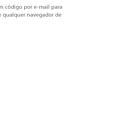
m código por e-mail para
 de qualquer navegador de