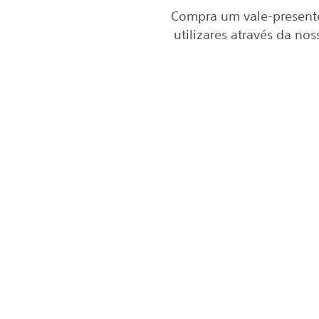
Compra um vale-presente
utilizares através da no