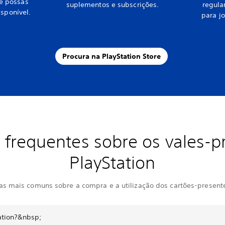
ue possas
suplementos e subscrições.
regula
isponível.
para j
Procura na PlayStation Store
 frequentes sobre os vales-p
PlayStation
s mais comuns sobre a compra e a utilização dos cartões-presente 
tation?&nbsp;