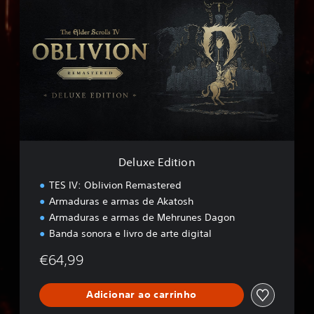
e
l
u
x
e
E
d
i
t
i
o
n
Deluxe Edition
TES IV: Oblivion Remastered
Armaduras e armas de Akatosh
Armaduras e armas de Mehrunes Dagon
Banda sonora e livro de arte digital
€64,99
Adicionar ao carrinho