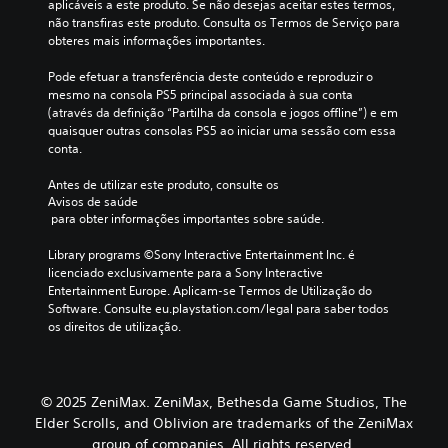
m
aplicáveis a este produto. Se não desejas aceitar estes termos, 
i
e
a
u
não transfiras este produto. Consulta os Termos de Serviço para 
s
n
l
Á
n
obteres mais informações importantes.
t
d
t
i
u
ó
o
e
c
Pode efetuar a transferência deste conteúdo e reproduzir o 
d
r
u
r
a
mesmo na consola PS5 principal associada à sua conta 
i
i
m
n
d
(através da definição “Partilha da consola e jogos offline”) e em 
o
a
n
a
a
quaisquer outras consolas PS5 ao iniciar uma sessão com essa 
p
m
í
t
s
conta.
r
v
o
i
v
i
e
v
n
i
Antes de utilizar este produto, consulte os 
n
l
o
o
Avisos de saúde
s
c
d
p
 para obter informações importantes sobre saúde.
f
u
i
e
r
a
ó
p
d
e
Library programs ©Sony Interactive Entertainment Inc. é 
l
n
a
i
d
licenciado exclusivamente para a Sony Interactive 
m
i
l
f
e
Entertainment Europe. Aplicam-se Termos de Utilização do 
e
c
e
i
f
Software. Consulte eu.playstation.com/legal para saber todos 
n
a
o
c
i
os direitos de utilização.
t
s
u
n
P
e
p
l
i
o
o
e
d
d
d
u
r
a
o
e
a
© 2025 ZeniMax. ZeniMax, Bethesda Game Studios, The
s
d
,
d
t
Elder Scrolls, and Oblivion are trademarks of the ZeniMax
o
e
o
e
r
group of companies. All rights reserved.
n
a