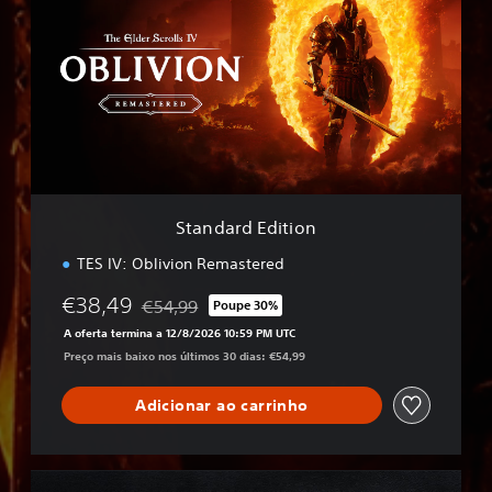
a
n
d
a
r
d
E
d
i
t
i
Standard Edition
o
n
TES IV: Oblivion Remastered
€38,49
€54,99
Poupe 30%
Com desconto em relação ao preço original de 
A oferta termina a 12/8/2026 10:59 PM UTC
Preço mais baixo nos últimos 30 dias: €54,99
Adicionar ao carrinho
D