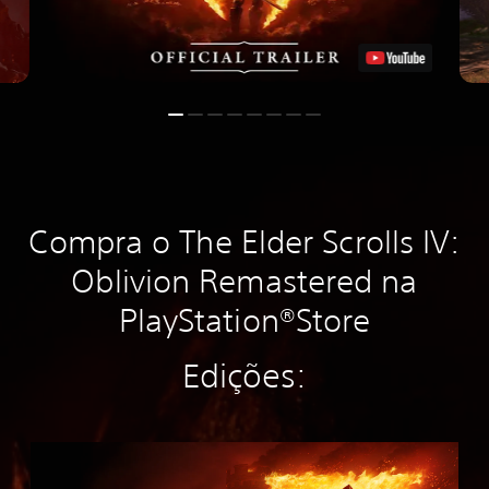
Compra o The Elder Scrolls IV:
Oblivion Remastered na
PlayStation®Store
Edições:
S
t