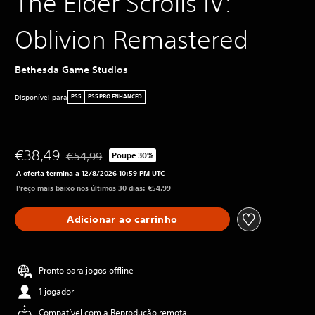
The Elder Scrolls IV:
Oblivion Remastered
Bethesda Game Studios
Disponível para
PS5
PS5 PRO ENHANCED
€38,49
€54,99
Poupe 30%
Com desconto em relação ao preço original de €54,9
A oferta termina a 12/8/2026 10:59 PM UTC
Preço mais baixo nos últimos 30 dias: €54,99
Adicionar ao carrinho
Pronto para jogos offline
1 jogador
Compatível com a Reprodução remota