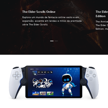
The Elder Scrolls Online
The Elde
Edition
Explora um mundo de fantasia online vasto e em
expansão, assente em lendas e mitos da premiada
The Annive
série The Elder Scrolls
The Elder 
Edition, m