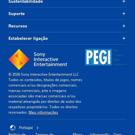
e
Sustentabilidade
i
e
c
g
m
o
u
Suporte
b
m
a
r
a
l
Recursos
l
e
e
g
t
m
Estabelecer ligação
u
c
e
m
a
s
r
d
d
e
a
o
m
a
s
a
l
c
p
t
© 2026 Sony Interactive Entertainment LLC
o
e
i
Todos os conteúdos, títulos de jogos, nomes
a
n
f
comerciais e/ou designações comerciais,
m
t
a
marcas comerciais, arte e imagens
e
l
r
associadas são marcas comerciais e/ou
n
a
o
material abrangido por direitos de autor dos
t
n
l
respetivos proprietários. Todos os direitos
o
t
reservados.
Mais informações
o
.
e
s
.
P
Portugal
S
o
Política de
Termos de
Mapa
Informação
Gerir
e