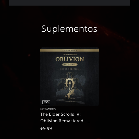
Suplementos
PS5
SUPLEMENTO
The Elder Scrolls IV:
Oblivion Remastered -
Deluxe Edition Upgrade
€9,99