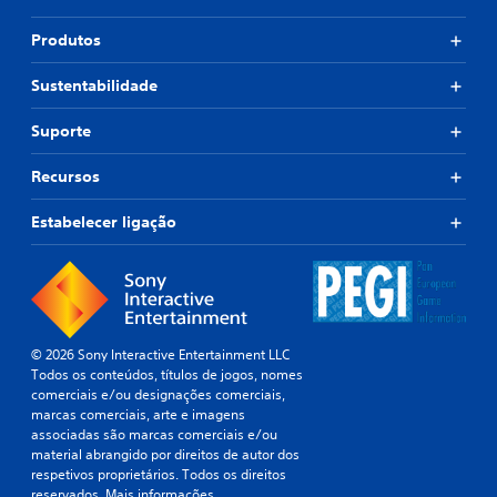
f
m
t
a
e
l
Produtos
r
n
a
o
t
n
l
Sustentabilidade
o
t
o
.
e
s
Suporte
.
P
S
Recursos
o
e
Á
d
n
u
e
Estabelecer ligação
s
d
r
i
e
i
v
b
o
e
i
e
r
l
m
o
i
3
© 2026 Sony Interactive Entertainment LLC
s
d
D
Todos os conteúdos, títulos de jogos, nomes
c
a
comerciais e/ou designações comerciais,
P
o
d
marcas comerciais, arte e imagens
o
n
e
associadas são marcas comerciais e/ou
d
t
material abrangido por direitos de autor dos
a
e
r
respetivos proprietários. Todos os direitos
d
o
j
reservados.
Mais informações