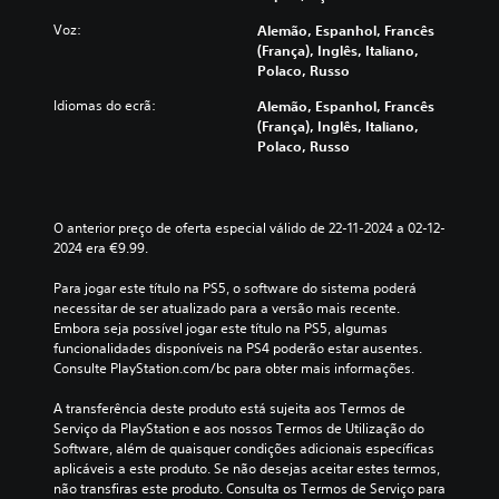
d
j
l
a
m
i
o
m
u
Voz:
Alemão, Espanhol, Francês
b
v
g
e
m
(França), Inglês, Italiano,
é
i
o
n
e
Polaco, Russo
m
d
e
t
s
s
u
Idiomas do ecrã:
s
Alemão, Espanhol, Francês
e
q
ã
a
c
(França), Inglês, Italiano,
l
u
o
i
o
Polaco, Russo
e
e
c
s
l
g
m
o
.
h
e
a
m
e
n
a
u
n
O anterior preço de oferta especial válido de 22-11-2024 a 02-12-
d
l
Á
n
d
2024 era €9.99.
a
t
i
u
o
d
e
c
d
u
Para jogar este título na PS5, o software do sistema poderá 
o
r
a
i
m
necessitar de ser atualizado para a versão mais recente. 
.
n
d
o
n
Embora seja possível jogar este título na PS5, algumas 
a
a
m
í
funcionalidades disponíveis na PS4 poderão estar ausentes. 
t
s
v
o
Consulte PlayStation.com/bc para obter mais informações.
i
v
e
v
n
i
l
A transferência deste produto está sujeita aos Termos de 
o
o
s
d
Serviço da PlayStation e aos nossos Termos de Utilização do 
p
f
u
e
Software, além de quaisquer condições adicionais específicas 
r
a
ó
d
aplicáveis a este produto. Se não desejas aceitar estes termos, 
e
l
n
i
não transfiras este produto. Consulta os Termos de Serviço para 
d
m