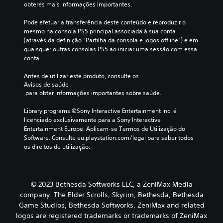
i
f
obteres mais informações importantes.
e
e
c
i
f
n
o
c
Pode efetuar a transferência deste conteúdo e reproduzir o 
i
t
u
mesmo na consola PS5 principal associada à sua conta 
n
P
e
l
(através da definição “Partilha da consola e jogos offline”) e em 
i
o
o
d
quaisquer outras consolas PS5 ao iniciar uma sessão com essa 
d
d
u
a
conta.
o
e
a
d
,
d
t
e
Antes de utilizar este produto, consulte os 
o
e
r
a
Avisos de saúde
u
f
a
 para obter informações importantes sobre saúde.
l
é
i
v
t
f
n
é
Library programs ©Sony Interactive Entertainment Inc. é 
e
o
i
s
licenciado exclusivamente para a Sony Interactive 
r
r
r
d
Entertainment Europe. Aplicam-se Termos de Utilização do 
n
n
a
a
Software. Consulte eu.playstation.com/legal para saber todos 
a
e
s
v
os direitos de utilização.
t
c
a
i
i
i
í
b
v
d
d
r
o
a
a
a
p
c
© 2023 Bethesda Softworks LLC, a ZeniMax Media
d
ç
r
o
company. The Elder Scrolls, Skyrim, Bethesda, Bethesda
e
ã
e
m
á
o
Game Studios, Bethesda Softworks, ZeniMax and related
d
p
u
d
logos are registered trademarks or trademarks of ZeniMax
e
a
d