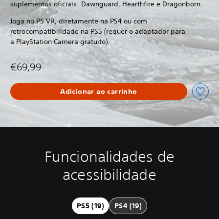
suplementos oficiais: Dawnguard, Hearthfire e Dragonborn.
Joga no PS VR, diretamente na PS4 ou com
retrocompatibilidade na PS5 (requer o adaptador para
a PlayStation Camera gratuito).
€69,99
Adicionar ao carrinho
Funcionalidades de
A
C
L
R
D
l
o
e
e
i
acessibilidade
t
n
g
m
f
e
t
e
a
i
r
r
n
p
c
n
o
d
e
u
PS5 (19)
PS4 (19)
a
l
a
a
l