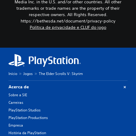
o
Media Inc. in the U.S. and/or other countries. All other
f
t
i
c
trademarks or trade names are the property of their
i
i
o
o
n
b
respective owners. All Rights Reserved.
p
m
i
i
https://bethesda.net/document/privacy-policy
a
a
d
l
r
n
Política de privacidade e CLUF do jogo
o
i
a
d
.
d
s
o
a
e
.
d
r
L
e
i
e
c
g
m
o
u
b
m
a
Início
Jogos
The Elder Scrolls V: Skyrim
r
a
l
l
e
e
g
t
m
Acerca de
u
c
e
Sobre a SIE
m
a
s
r
Carreiras
d
d
e
a
PlayStation Studios
o
m
a
s
PlayStation Productions
a
l
c
p
t
Empresa
o
e
i
História da PlayStation
a
n