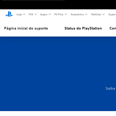
Loja
PS5
Jogos
PS Plus
Acessórios
Notícias
Supor
Página inicial do suporte
Status do PlayStation
Con
Saiba