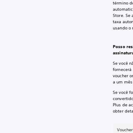
término d
automatic
Store. Se
taxa auto
usando o 
Posso res
assinatur
Se você nã
fornecerá 
voucher o
a um mês 
Se você fo
convertid
Plus de ac
obter det
Voucher