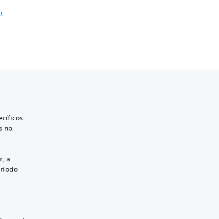
r
cíficos
s no
r, a
eríodo