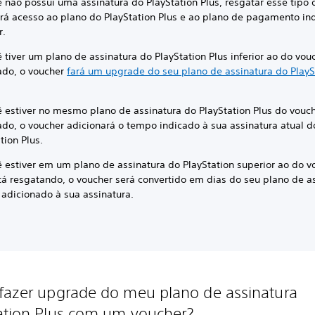
 não possui uma assinatura do PlayStation Plus, resgatar esse tipo
irá acesso ao plano do PlayStation Plus e ao plano de pagamento in
r.
 tiver um plano de assinatura do PlayStation Plus inferior ao do vou
ado, o voucher
fará um upgrade do seu plano de assinatura do PlayS
ê estiver no mesmo plano de assinatura do PlayStation Plus do vouch
ado, o voucher adicionará o tempo indicado à sua assinatura atual d
tion Plus.
ê estiver em um plano de assinatura do PlayStation superior ao do v
tá resgatando, o voucher será convertido em dias do seu plano de a
 adicionado à sua assinatura.
fazer upgrade do meu plano de assinatura
ation Plus com um voucher?