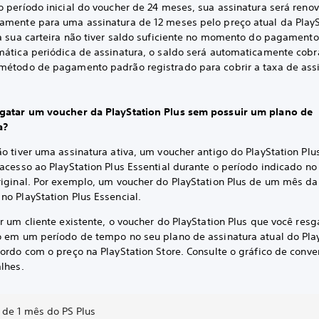
o período inicial do voucher de 24 meses, sua assinatura será reno
amente para uma assinatura de 12 meses pelo preço atual da PlayS
 a sua carteira não tiver saldo suficiente no momento do pagament
mática periódica de assinatura, o saldo será automaticamente cob
método de pagamento padrão registrado para cobrir a taxa de ass
gatar um voucher da PlayStation Plus sem possuir um plano de
a?
o tiver uma assinatura ativa, um voucher antigo do PlayStation Plu
acesso ao PlayStation Plus Essential durante o período indicado no
riginal. Por exemplo, um voucher do PlayStation Plus de um mês da
no PlayStation Plus Essencial.
r um cliente existente, o voucher do PlayStation Plus que você resg
o em um período de tempo no seu plano de assinatura atual do Pla
ordo com o preço na PlayStation Store. Consulte o gráfico de conve
alhes.
 de 1 mês do PS Plus