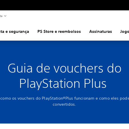
te
ta e segurança
PS Store e reembolsos
Assinaturas
Jog
Guia de vouchers do
PlayStation Plus
 como os vouchers do PlayStation®Plus funcionam e como eles pod
convertidos.