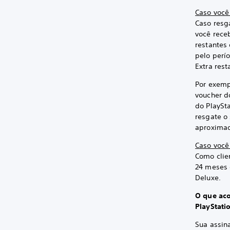
Caso você 
Caso resga
você rece
restantes 
pelo perí
Extra rest
Por exemp
voucher d
do PlaySt
resgate o 
aproximad
Caso você 
Como clien
24 meses 
Deluxe.
O que aco
PlayStati
Sua assin