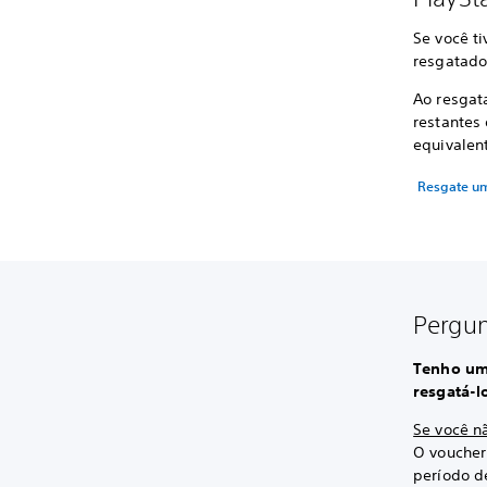
Se você ti
resgatado
Ao resgat
restantes
equivalen
Resgate u
Pergun
Tenho um 
resgatá-l
Se você nã
O voucher
período d