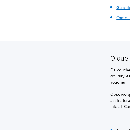
Guia d
Como r
O que 
Os vouche
do PlaySt
voucher.
Observe qu
assinatur
inicial. C