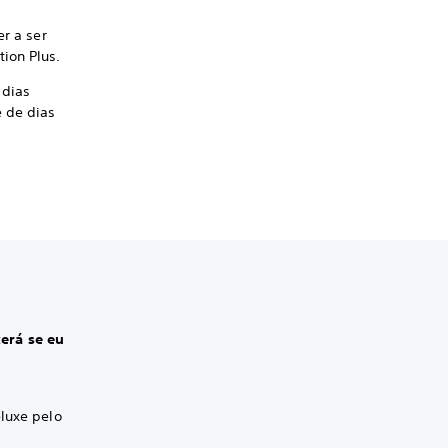
er a ser
ion Plus.
 dias
e de dias
erá se eu
eluxe pelo