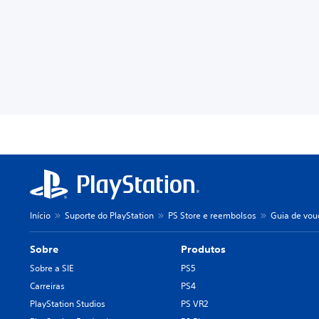
Início
Suporte do PlayStation
PS Store e reembolsos
Guia de vouc
Sobre
Produtos
Sobre a SIE
PS5
Carreiras
PS4
PlayStation Studios
PS VR2