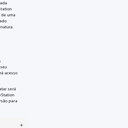
vada
tation
o de uma
rado
inatura.
s
 seu
rá acesso
atar será
yStation
rsão para