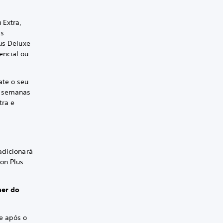
 Extra,
as
lus Deluxe
encial ou
ate o seu
5 semanas
tra e
adicionará
on Plus
her do
e após o