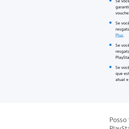
Se você
garant
vouche
Se você
resgat
Plus
.
Se voc
resgat
PlaySta
Se voc
que es
atual e
Posso 
PlaySt