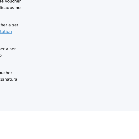
 de voucher
dicados no
cher a ser
tation
er a ser
o
oucher
ssinatura