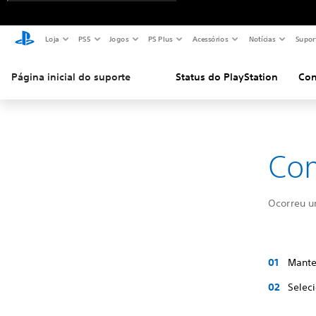
Loja
PS5
Jogos
PS Plus
Acessórios
Notícias
Supor
Página inicial do suporte
Status do PlayStation
Con
Com
Ocorreu u
Mante
Selec