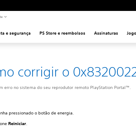
te
ta e segurança
PS Store e reembolsos
Assinaturas
Jog
o corrigir o 0x832002
m erro no sistema do seu reprodutor remoto PlayStation Portal™.
nha pressionado o botão de energia.
ione
Reiniciar
.