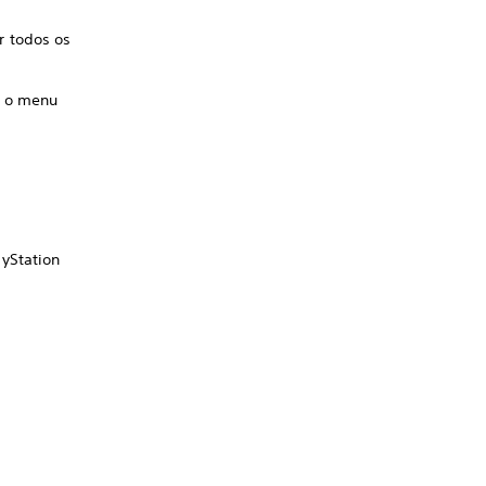
r todos os
ir o menu
yStation