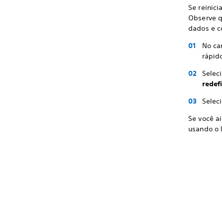
Se reinici
Observe q
dados e c
No can
rápid
Selec
redef
Selec
Se você a
usando o l