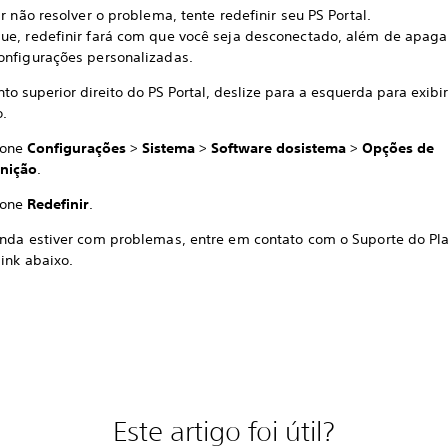
ar não resolver o problema, tente redefinir seu PS Portal.
ue, redefinir fará com que você seja desconectado, além de apaga
onfigurações personalizadas.
to superior direito do PS Portal, deslize para a esquerda para exib
o.
ione
Configurações
>
Sistema
>
Software do
sistema
>
Opções de
inição
.
ione
Redefinir
.
inda estiver com problemas, entre em contato com o Suporte do Pla
ink abaixo.
Este artigo foi útil?