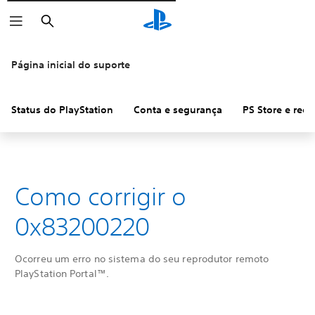
Pesquisar
Página inicial do suporte
Status do PlayStation
Conta e segurança
PS Store e ree
Como corrigir o
0x83200220
Ocorreu um erro no sistema do seu reprodutor remoto
PlayStation Portal™.