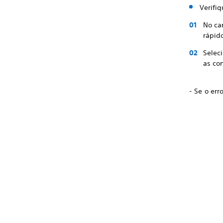
Verifi
No can
rápid
Selec
as co
- Se o err