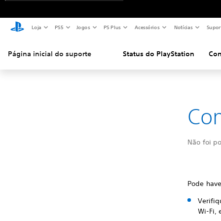
Loja
PS5
Jogos
PS Plus
Acessórios
Notícias
Supor
Página inicial do suporte
Status do PlayStation
Con
Com
Não foi p
Pode have
Verifiq
Wi-Fi, 