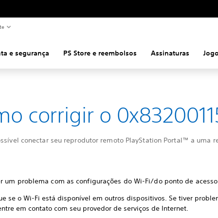
te
ta e segurança
PS Store e reembolsos
Assinaturas
Jog
o corrigir o 0x8320011
ossível conectar seu reprodutor remoto PlayStation Portal™ a uma r
r um problema com as configurações do Wi-Fi/do ponto de acesso 
ue se o Wi-Fi está disponível em outros dispositivos. Se tiver prob
entre em contato com seu provedor de serviços de Internet.