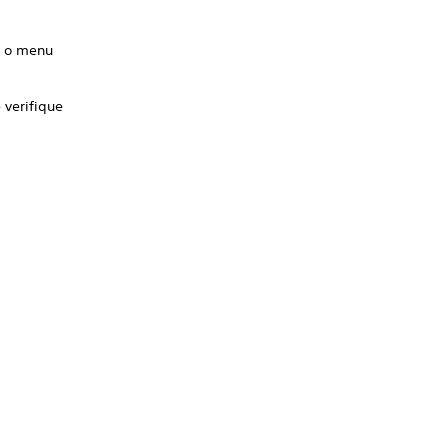
ir o menu
 verifique