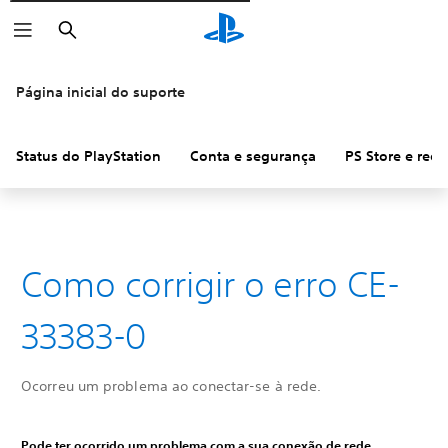
Pesquisar
Página inicial do suporte
Status do PlayStation
Conta e segurança
PS Store e ree
Como corrigir o erro CE-
33383-0
Ocorreu um problema ao conectar-se à rede.
Pode ter ocorrido um problema com a sua conexão de rede.