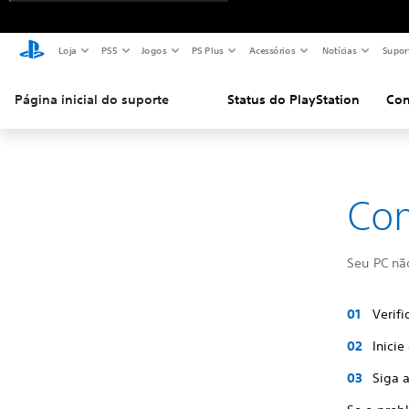
Loja
PS5
Jogos
PS Plus
Acessórios
Notícias
Supor
Página inicial do suporte
Status do PlayStation
Con
Com
Seu PC nã
Verifi
Inicie
Siga a