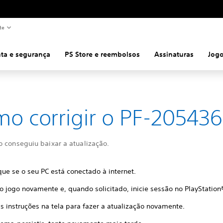
te
ta e segurança
PS Store e reembolsos
Assinaturas
Jog
o corrigir o PF-205436
o conseguiu baixar a atualização.
que se o seu PC está conectado à internet.
 o jogo novamente e, quando solicitado, inicie sessão no PlayStation
s instruções na tela para fazer a atualização novamente.