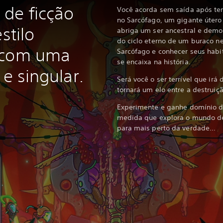
de ficção
Você acorda sem saída após te
no Sarcófago, um gigante útero
stilo
abriga um ser ancestral e dem
do ciclo eterno de um buraco ne
 com uma
Sarcófago e conhecer seus habi
se encaixa na história.
 e singular.
Será você o ser terrível que irá
tornará um elo entre a destrui
Experimente e ganhe domínio do 
medida que explora o mundo de 
para mais perto da verdade...