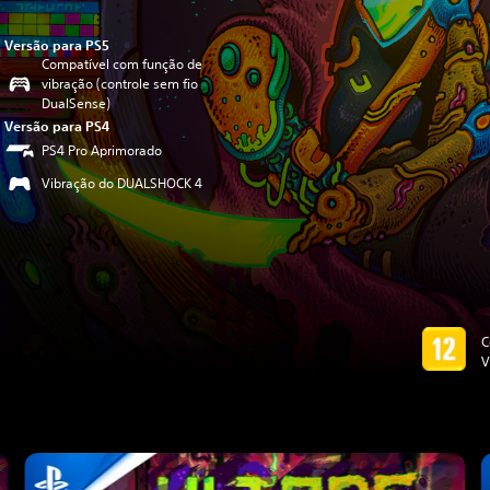
Versão para PS5
Compatível com função de
vibração (controle sem fio
DualSense)
Versão para PS4
PS4 Pro Aprimorado
Vibração do DUALSHOCK 4
C
V