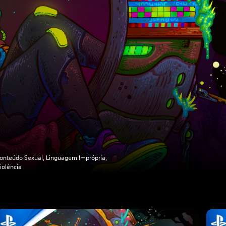
onteúdo Sexual, Linguagem Imprópria,
iolência