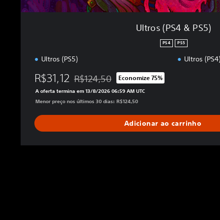
Ultros (PS4 & PS5)
PS4
PS5
Ultros (PS5)
Ultros (PS4
R$31,12
R$124,50
Economize 75%
Desconto aplicado no preço original de R$12
A oferta termina em 13/8/2026 06:59 AM UTC
Menor preço nos últimos 30 dias: R$124,50
Adicionar ao carrinho