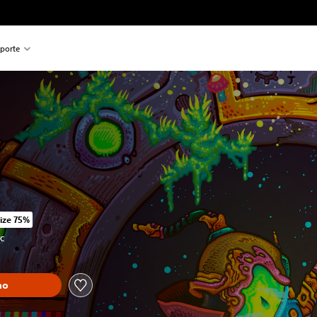
porte
ize 75%
 preço original de R$124,50
TC
ho