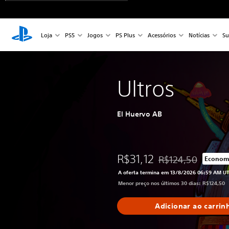
Loja
PS5
Jogos
PS Plus
Acessórios
Notícias
Su
Ultros
El Huervo AB
R$31,12
R$124,50
Econom
Desconto aplicado no
A oferta termina em 13/8/2026 06:59 AM U
Menor preço nos últimos 30 dias: R$124,50
Adicionar ao carrin