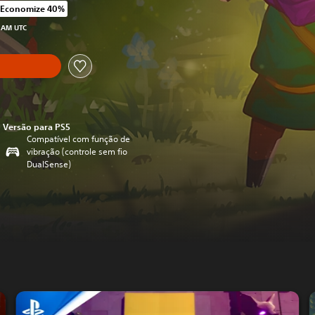
Economize 40%
icado no preço original de R$169,90
9 AM UTC
Versão para PS5
Compatível com função de
vibração (controle sem fio
DualSense)