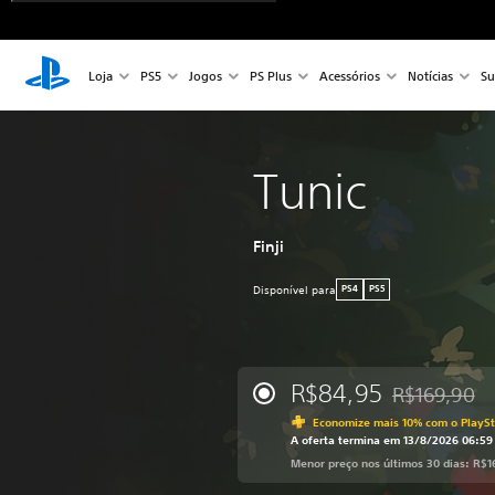
Loja
PS5
Jogos
PS Plus
Acessórios
Notícias
Su
Tunic
Finji
Disponível para
PS4
PS5
R$84,95
R$169,90
Desconto apli
Economize mais 10% com o PlaySt
A oferta termina em 13/8/2026 06:5
Menor preço nos últimos 30 dias: R$1