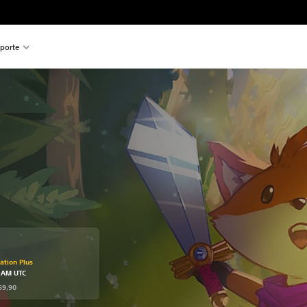
porte
cado no preço original de R$169,90
ation Plus
9 AM UTC
69,90