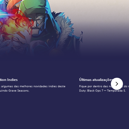
tion Indies
Últimas atualizações
 algumas das melhores novidades indies deste
Fique por dentro das novidades do m
luindo Grave Seasons.
Duty: Black Ops 7 — Temporada 5.