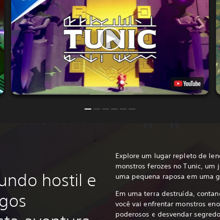
Explore um lugar repleto de le
monstros ferozes no Tunic, um 
ndo hostil e
uma pequena raposa em uma g
Em uma terra destruída, contan
igos
você vai enfrentar monstros eno
poderosos e desvendar segredo