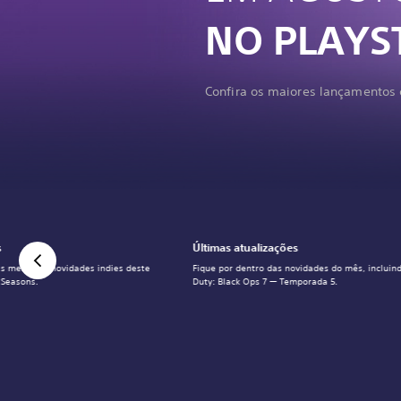
NO PLAYS
Confira os maiores lançamentos 
s
Últimas atualizações
s melhores novidades indies deste
Fique por dentro das novidades do mês, incluind
 Seasons.
Duty: Black Ops 7 — Temporada 5.