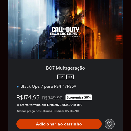
O
7
M
u
l
t
i
g
e
r
a
ç
BO7 Multigeração
ã
o
PS4
PS5
Black Ops 7 para PS4™/PS5®
R$174,95
R$349,90
Economize 50%
Desconto aplicado no preço original de R$349
A oferta termina em 13/8/2026 06:59 AM UTC
Menor preço nos últimos 30 dias: R$349,90
Adicionar ao carrinho