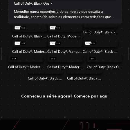
Call of Duty: Black Ops 7
Mergulhe numa experiência de gameplay que desafia a
realidade, construída sobre os elementos característicos que
tornam Black Ops tão amado.
Call of Duty®: Warzone™
Call of Duty®: Black Ops 6
Call of Duty: Modern Warfare III
Call of Duty®: Modern Warfare® II
Call of Duty®: Vanguard
Call of Duty®: Black Ops Cold War
Call of Duty®: Modern Warfare®
Call of Duty®: Modern Warfare® 2 Campaign Remastered
Call of Duty: Black Ops 4
Call of Duty®: Black Ops
Call of Duty®: Black Ops II
Conheceu a série agora? Comece por aqui