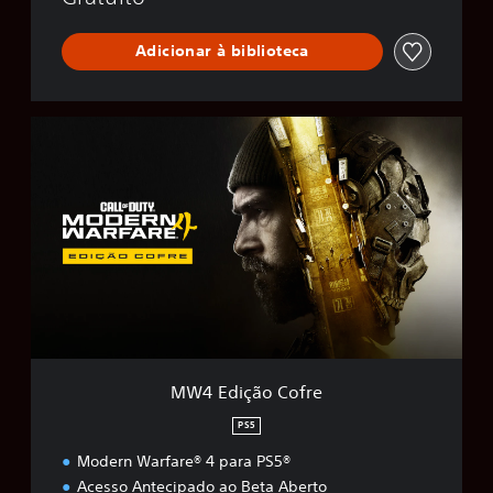
e
™
Adicionar à biblioteca
M
W
4
E
d
i
ç
ã
o
C
o
f
r
MW4 Edição Cofre
e
PS5
Modern Warfare® 4 para PS5®
Acesso Antecipado ao Beta Aberto