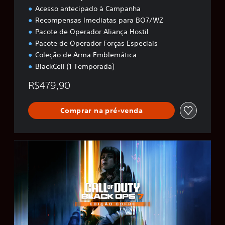
Acesso antecipado à Campanha
Recompensas Imediatas para BO7/WZ
Pacote de Operador Aliança Hostil
Pacote de Operador Forças Especiais
Coleção de Arma Emblemática
BlackCell (1 Temporada)
R$479,90
Comprar na pré-venda
B
O
7
E
d
i
ç
ã
o