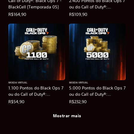
Call of Duty®: Black Ops 7 -
2.400 Pontos do Black Ops 7
BlackCell (Temporada 05)
ou do Call of Duty®:
Warzone™
R$164,90
R$109,90
MOEDA VIRTUAL
MOEDA VIRTUAL
1.100 Pontos do Black Ops 7
5.000 Pontos do Black Ops 7
ou do Call of Duty®:
ou do Call of Duty®:
Warzone™
Warzone™
R$54,90
R$232,90
Mostrar mais