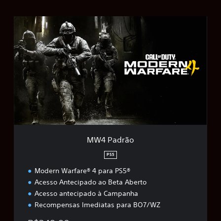
M
W
4
P
a
d
r
ã
o
MW4 Padrão
PS5
Modern Warfare® 4 para PS5®
Acesso Antecipado ao Beta Aberto
Acesso antecipado à Campanha
Recompensas Imediatas para BO7/WZ