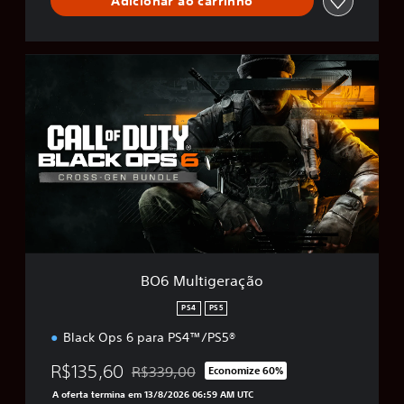
Adicionar ao carrinho
B
O
6
M
u
l
t
i
g
e
r
a
ç
BO6 Multigeração
ã
o
PS4
PS5
Black Ops 6 para PS4™/PS5®
R$135,60
R$339,00
Economize 60%
Desconto aplicado no preço original de R$33
A oferta termina em 13/8/2026 06:59 AM UTC