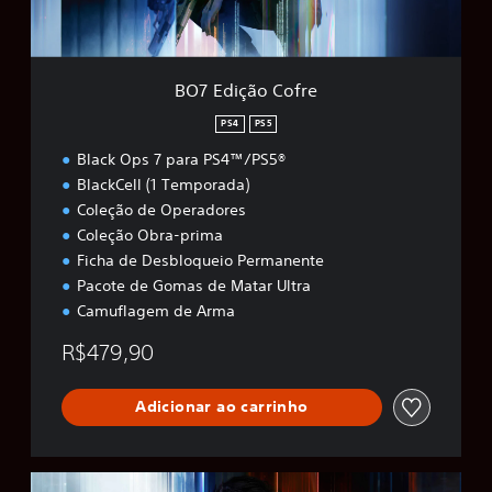
C
o
f
r
BO7 Edição Cofre
e
PS4
PS5
Black Ops 7 para PS4™/PS5®
BlackCell (1 Temporada)
Coleção de Operadores
Coleção Obra-prima
Ficha de Desbloqueio Permanente
Pacote de Gomas de Matar Ultra
Camuflagem de Arma
R$479,90
Adicionar ao carrinho
B