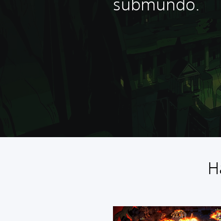
submundo.
H