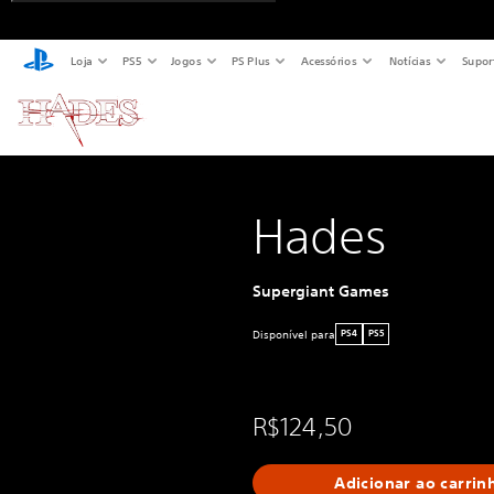
Loja
PS5
Jogos
PS Plus
Acessórios
Notícias
Supor
Hades
Supergiant Games
Disponível para
PS4
PS5
R$124,50
Adicionar ao carrin