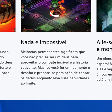
Nada é impossível.
Alie-s
e mon
mundo,
Melhorias permanentes significam que
 do
você não precisa ser um deus para
Um elenco
 do deus
aproveitar o combate incrível e a história
espera! 
forte e
cativante. Mas, se você for um, aumente o
eles e ve
a cada
desafio e prepare-se para ação de cansar
únicos e
os dedos enquanto leva suas habilidades
está em j
ao limite.