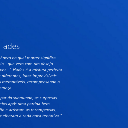
 Hades
ênero no qual morrer significa
cio - que vem com um desejo
 vez...'. Hades é a mistura perfeita
 diferentes, lutas imprevisíveis
ns memoráveis, recompensando o
começa.
par do submundo, as surpresas
eios após uma partida bem-
io e arriscam as recompensas,
melhoram a cada nova tentativa."