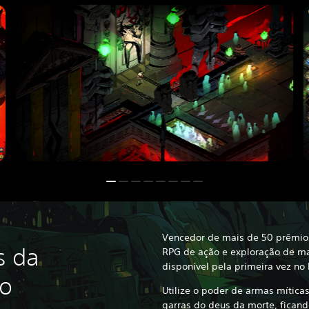
Vencedor de mais de 50 prêmio
s da
RPG de ação e exploração de ma
disponível pela primeira vez no 
do
Utilize o poder de armas mítica
garras do deus da morte, ficand