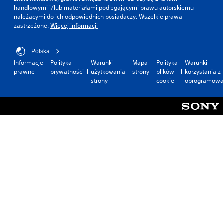
handlowymi i/lub materiałami podlegającymi prawu autorskiemu
należącymi do ich odpowiednich posiadaczy. Wszelkie prawa
zastrzeżone.
Więcej informacji
Polska
Informacje
Polityka
Warunki
Mapa
Polityka
Warunki
prawne
prywatności
użytkowania
strony
plików
korzystania z
strony
cookie
oprogramowa