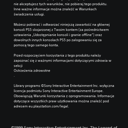
nie akceptujesz tych warunków, nie pobieraj tego produktu. 
Inne ważne informacje można znaleźć w Warunkach 
świadczenia usługi.
Możesz pobierać i odtwarzać niniejszą zawartość na głównej 
konsoli PS5 skojarzonej z Twoim kontem (za pośrednictwem 
ustawienia „Udostępnianie konsoli i granie offline”) oraz 
dowolnych innych konsolach PS5 po zalogowaniu się za 
pomocą tego samego konta.
Przed rozpoczęciem korzystania z tego produktu należy 
zapoznać się z ważnymi informacjami dotyczącymi zdrowia w 
sekcji 
Ostrzeżenia zdrowotne
.
Library programs ©Sony Interactive Entertainment Inc. wyłączna 
licencja podmiotu Sony Interactive Entertainment Europe. 
Obowiązują Warunki korzystania z oprogramowania. Informacje 
dotyczące wszystkich praw użytkowania można znaleźć pod 
adresem eu.playstation.com/legal.
©1999 Sony Interactive Entertainment Inc. The Legend of