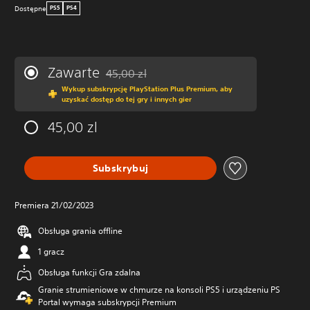
Dostępne
PS5
PS4
Zawarte
45,00 zl
Zastosowano zniżkę z oryginalnej ceny wynos
Wykup subskrypcję PlayStation Plus Premium, aby
uzyskać dostęp do tej gry i innych gier
45,00 zl
Subskrybuj
Premiera 21/02/2023
Obsługa grania offline
1 gracz
Obsługa funkcji Gra zdalna
Granie strumieniowe w chmurze na konsoli PS5 i urządzeniu PS
Portal wymaga subskrypcji Premium