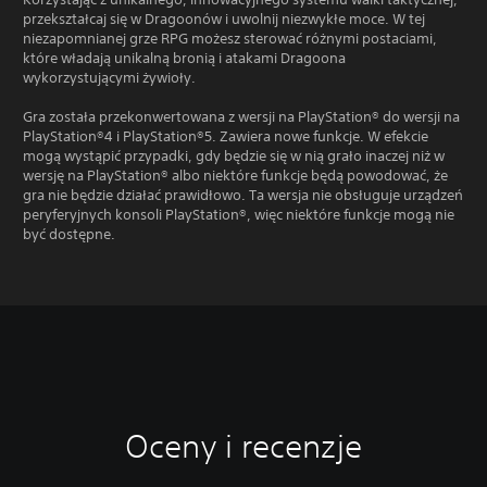
przekształcaj się w Dragoonów i uwolnij niezwykłe moce. W tej
niezapomnianej grze RPG możesz sterować różnymi postaciami,
które władają unikalną bronią i atakami Dragoona
wykorzystującymi żywioły.
Gra została przekonwertowana z wersji na PlayStation® do wersji na
PlayStation®4 i PlayStation®5. Zawiera nowe funkcje. W efekcie
mogą wystąpić przypadki, gdy będzie się w nią grało inaczej niż w
wersję na PlayStation® albo niektóre funkcje będą powodować, że
gra nie będzie działać prawidłowo. Ta wersja nie obsługuje urządzeń
peryferyjnych konsoli PlayStation®, więc niektóre funkcje mogą nie
być dostępne.
Oceny i recenzje