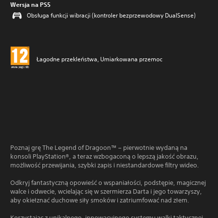
Wersja na PS5
Obsługa funkcji wibracji (kontroler bezprzewodowy DualSense)
Łagodne przekleństwa, Umiarkowana przemoc
Poznaj grę The Legend of Dragoon™ – pierwotnie wydaną na
konsoli PlayStation®, a teraz wzbogaconą o lepszą jakość obrazu,
możliwość przewijania, szybki zapis i niestandardowe filtry wideo.
Odkryj fantastyczną opowieść o wspaniałości, podstępie, magicznej
walce i odwecie, wcielając się w szermierza Darta i jego towarzyszy,
aby okiełznać duchowe siły smoków i zatriumfować nad złem.
Korzystając z unikalnego, innowacyjnego systemu walki taktycznej,