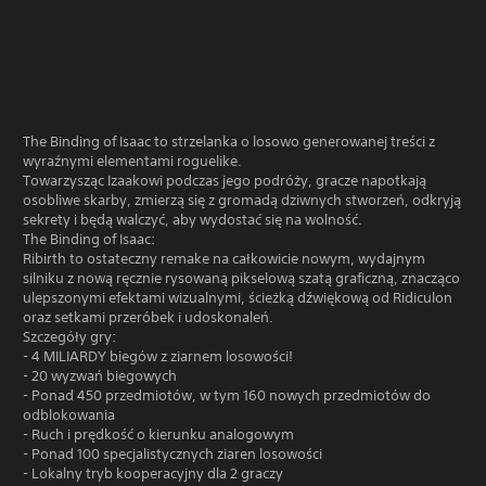
The Binding of Isaac to strzelanka o losowo generowanej treści z
wyraźnymi elementami roguelike.
Towarzysząc Izaakowi podczas jego podróży, gracze napotkają
osobliwe skarby, zmierzą się z gromadą dziwnych stworzeń, odkryją
sekrety i będą walczyć, aby wydostać się na wolność.
The Binding of Isaac:
Ribirth to ostateczny remake na całkowicie nowym, wydajnym
silniku z nową ręcznie rysowaną pikselową szatą graficzną, znacząco
ulepszonymi efektami wizualnymi, ścieżką dźwiękową od Ridiculon
oraz setkami przeróbek i udoskonaleń.
Szczegóły gry:
- 4 MILIARDY biegów z ziarnem losowości!
- 20 wyzwań biegowych
- Ponad 450 przedmiotów, w tym 160 nowych przedmiotów do
odblokowania
- Ruch i prędkość o kierunku analogowym
- Ponad 100 specjalistycznych ziaren losowości
- Lokalny tryb kooperacyjny dla 2 graczy