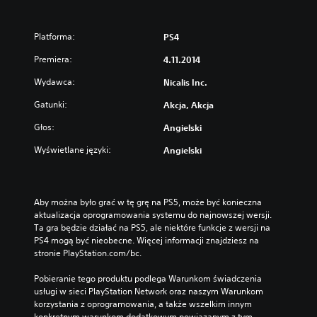
Platforma:
PS4
Premiera:
4.11.2014
Wydawca:
Nicalis Inc.
Gatunki:
Akcja, Akcja
Głos:
Angielski
Wyświetlane języki:
Angielski
Aby można było grać w tę grę na PS5, może być konieczna 
aktualizacja oprogramowania systemu do najnowszej wersji. 
Ta gra będzie działać na PS5, ale niektóre funkcje z wersji na 
PS4 mogą być nieobecne. Więcej informacji znajdziesz na 
stronie PlayStation.com/bc.
Pobieranie tego produktu podlega Warunkom świadczenia 
usługi w sieci PlayStation Network oraz naszym Warunkom 
korzystania z oprogramowania, a także wszelkim innym 
konkretnym warunkom dodatkowym powiązanym z tym 