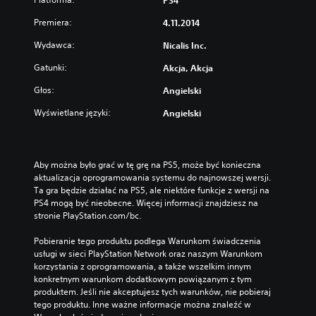
PS4
Premiera:
4.11.2014
Wydawca:
Nicalis Inc.
Gatunki:
Akcja, Akcja
Głos:
Angielski
Wyświetlane języki:
Angielski
Aby można było grać w tę grę na PS5, może być konieczna 
aktualizacja oprogramowania systemu do najnowszej wersji. 
Ta gra będzie działać na PS5, ale niektóre funkcje z wersji na 
PS4 mogą być nieobecne. Więcej informacji znajdziesz na 
stronie PlayStation.com/bc.
Pobieranie tego produktu podlega Warunkom świadczenia 
usługi w sieci PlayStation Network oraz naszym Warunkom 
korzystania z oprogramowania, a także wszelkim innym 
konkretnym warunkom dodatkowym powiązanym z tym 
produktem. Jeśli nie akceptujesz tych warunków, nie pobieraj 
tego produktu. Inne ważne informacje można znaleźć w 