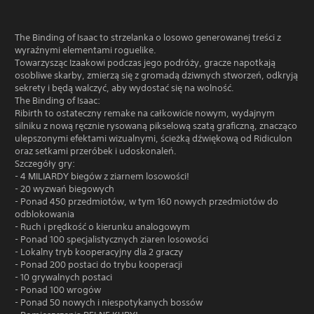
The Binding of Isaac to strzelanka o losowo generowanej treści z
wyraźnymi elementami roguelike.
Towarzysząc Izaakowi podczas jego podróży, gracze napotkają
osobliwe skarby, zmierzą się z gromadą dziwnych stworzeń, odkryją
sekrety i będą walczyć, aby wydostać się na wolność.
The Binding of Isaac:
Ribirth to ostateczny remake na całkowicie nowym, wydajnym
silniku z nową ręcznie rysowaną pikselową szatą graficzną, znacząco
ulepszonymi efektami wizualnymi, ścieżką dźwiękową od Ridiculon
oraz setkami przeróbek i udoskonaleń.
Szczegóły gry:
- 4 MILIARDY biegów z ziarnem losowości!
- 20 wyzwań biegowych
- Ponad 450 przedmiotów, w tym 160 nowych przedmiotów do
odblokowania
- Ruch i prędkość o kierunku analogowym
- Ponad 100 specjalistycznych ziaren losowości
- Lokalny tryb kooperacyjny dla 2 graczy
- Ponad 200 postaci do trybu kooperacji
- 10 grywalnych postaci
- Ponad 100 wrogów
- Ponad 50 nowych i niespotykanych bossów